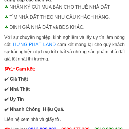
☘
NHẬN KÝ GỬI MUA BÁN CHO THUÊ NHÀ ĐẤT
☘
TÌM NHÀ ĐẤT THEO NHU CẦU KHÁCH HÀNG.
☘
ĐỊNH GIÁ NHÀ ĐẤT và BĐS KHÁC.
Với sự chuyên nghiệp, kinh nghiệm và lấy uy tín làm nòng
cốt.
HƯNG PHÁT LAND
cam kết mang lại cho quý khách
sự trải nghiệm dịch vụ tốt nhất và những sản phẩm nhà đất
giá tốt nhất thị trường.
💯👉 Cam kết:
️✔️ Giá Thật
✔️ Nhà Thật
✔️
Uy Tín
✔️ Nhanh Chóng Hiệu Quả.
Liên hệ xem nhà và giấy tờ.