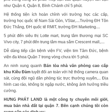
như Quận 4, Quận 8, Bình Chánh chỉ 5 phút.
Hệ thống tiện ích hoàn chỉnh với trường học các cấp,
trường học quốc tế Nam Sài Gòn, VStar,....Trường ĐH Tôn
Đức Thắng, ĐH quốc tế RMIT, trường ĐH Marketing....
5 phút đến siêu thị Lotte mart, trung tâm thương mại SC
Vivo city, 7 phút đến trung tâm mua sắm Crescent mall,....
Dễ dàng tiếp cận bệnh viện FV, viện tim Tâm Đức, bệnh
viện đa khoa Quận 7 trong vòng chưa tới 5 phút.
An ninh xung quanh
Bán tòa nhà văn phòng cao cấp
khu Kiều Đàm
tuyệt đối an toàn với hệ thống camera quan
sát, cùng đội ngũ dân phòng túc trực thường xuyên,... Địa
hình cao ráo, không bị ngập nước, không ảnh hưởng triều
cường.
HƯNG PHÁT LAND là một công ty chuyên môi giới,
mua bán nhà đất tại quận 7. Bên cạnh chúng tôi còn
cung cấp các dịch vụ: