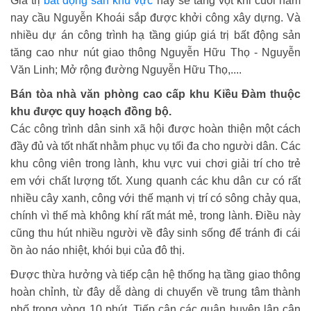
Giá trị
bất động sản khu vực
này sẽ tăng vọt khi cuối năm
nay cầu Nguyễn Khoái sắp được khởi công xây dựng. Và
nhiều dự án công trình hạ tầng giúp giá trị bất động sản
tăng cao như nút giao thông Nguyễn Hữu Thọ - Nguyễn
Văn Linh; Mở rộng đường Nguyễn Hữu Thọ,....
Bán tòa nhà văn phòng cao cấp khu Kiều Đàm thuộc
khu
được quy hoạch đồng bộ.
Các công trình dân sinh xã hội được hoàn thiện một cách
đầy đủ và tốt nhất nhằm phục vụ tối đa cho người dân. Các
khu công viên trong lành, khu vực vui chơi giải trí cho trẻ
em với chất lượng tốt. Xung quanh các khu dân cư có rất
nhiều cây xanh, công với thế mạnh vị trí có sông chảy qua,
chính vì thế mà không khí rất mát mẻ, trong lành. Điều này
cũng thu hút nhiều người về đây sinh sống để tránh đi cái
ồn ào náo nhiệt, khói bụi của đô thị.
Được thừa hưởng và tiếp cận hệ thống hạ tầng giao thông
hoàn chỉnh, từ đây dễ dàng di chuyển về trung tâm thành
phố trong vòng 10 phút. Tiếp cận các quận huyện lân cận