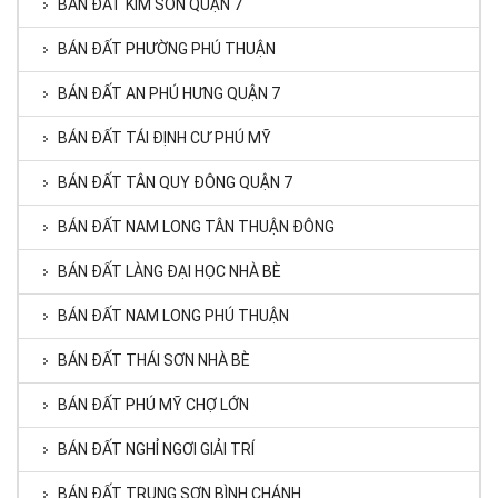
BÁN ĐẤT KIM SƠN QUẬN 7
BÁN ĐẤT PHƯỜNG PHÚ THUẬN
BÁN ĐẤT AN PHÚ HƯNG QUẬN 7
BÁN ĐẤT TÁI ĐỊNH CƯ PHÚ MỸ
BÁN ĐẤT TÂN QUY ĐÔNG QUẬN 7
BÁN ĐẤT NAM LONG TÂN THUẬN ĐÔNG
BÁN ĐẤT LÀNG ĐẠI HỌC NHÀ BÈ
BÁN ĐẤT NAM LONG PHÚ THUẬN
BÁN ĐẤT THÁI SƠN NHÀ BÈ
BÁN ĐẤT PHÚ MỸ CHỢ LỚN
BÁN ĐẤT NGHỈ NGƠI GIẢI TRÍ
BÁN ĐẤT TRUNG SƠN BÌNH CHÁNH