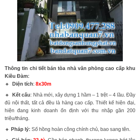
Thông tin chi tiết
bán tòa nhà văn phòng cao cấp khu
Kiều Đàm
:
🔸
Diện tích
:
8x30m
🔸
Kết cấu
: Nhà mới, xây dựng 1 hầm – 1 trệt – 4 lầu. Đầy
đủ nội thất, tất cả đều là hàng cao cấp. Thiết kế hiện đại,
hiện đang kinh doanh ổn định với thu nhập gần 200
triệu/tháng.
🔸
Pháp lý:
Sổ hồng hoàn công chính chủ, bao sang tên.