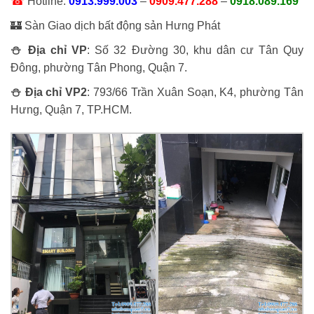
☎
Hotline:
0913.999.003
–
0909.477.288
–
0918.089.169
🏰 Sàn Giao dịch bất động sản Hưng Phát
⛄ Địa chỉ VP
: Số 32 Đường 30, khu dân cư Tân Quy
Đông, phường Tân Phong, Quận 7.
⛄ Địa chỉ VP2
: 793/66 Trần Xuân Soạn, K4, phường Tân
Hưng, Quận 7, TP.HCM.