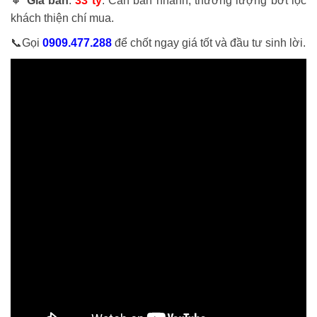
🔸
Giá bán
:
33 tỷ
. Cần bán nhanh, thương lượng bớt lộc
khách thiện chí mua.
📞Gọi
0909.477.288
để chốt ngay giá tốt và đầu tư sinh lời.