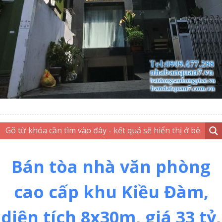
Bán tòa nhà văn phòng
cao cấp khu Kiều Đàm,
diện tích 8x30m, giá 33 tỷ,