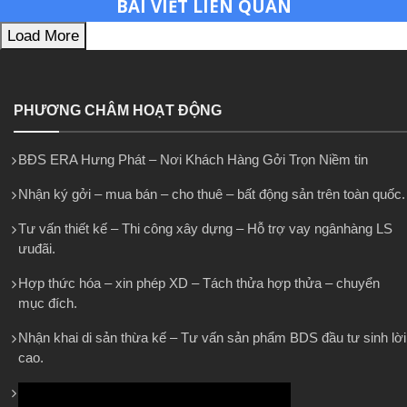
BÀI VIẾT LIÊN QUAN
Load More
PHƯƠNG CHÂM HOẠT ĐỘNG
BĐS ERA Hưng Phát – Nơi Khách Hàng Gởi Trọn Niềm tin
Nhận ký gởi – mua bán – cho thuê – bất động sản trên toàn quốc.
Tư vấn thiết kế – Thi công xây dựng – Hỗ trợ vay ngânhàng LS
ưuđãi.
Hợp thức hóa – xin phép XD – Tách thửa hợp thửa – chuyển
mục đích.
Nhận khai di sản thừa kế – Tư vấn sản phẩm BDS đầu tư sinh lời
cao.