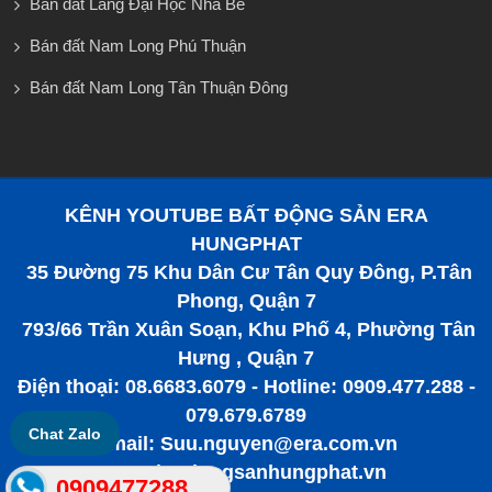
Bán đất Làng Đại Học Nhà Bè
Bán đất Nam Long Phú Thuận
Bán đất Nam Long Tân Thuận Đông
KÊNH YOUTUBE BẤT ĐỘNG SẢN ERA
HUNGPHAT
35 Đường 75 Khu Dân Cư Tân Quy Đông, P.Tân
Phong, Quận 7
793/66 Trần Xuân Soạn, Khu Phố 4, Phường Tân
Hưng , Quận 7
Điện thoại: 08.6683.6079 - Hotline: 0909.477.288 -
079.679.6789
Chat Zalo
Email: Suu.nguyen@era.com.vn
www.batdongsanhungphat.vn
0909477288