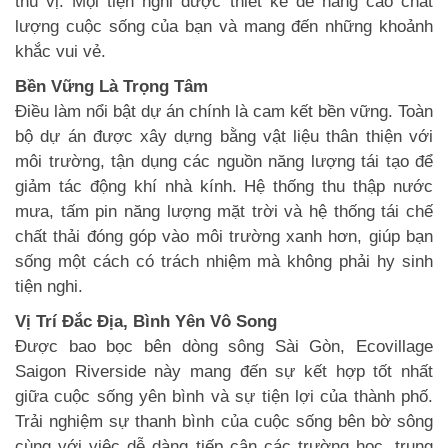
thú vị. Mọi tiện nghi được thiết kế để nâng cao chất
lượng cuộc sống của bạn và mang đến những khoảnh
khắc vui vẻ.
Bền Vững Là Trọng Tâm
Điều làm nổi bật dự án chính là cam kết bền vững. Toàn
bộ dự án được xây dựng bằng vật liệu thân thiện với
môi trường, tận dụng các nguồn năng lượng tái tạo để
giảm tác động khí nhà kính. Hệ thống thu thập nước
mưa, tấm pin năng lượng mặt trời và hệ thống tái chế
chất thải đóng góp vào môi trường xanh hơn, giúp bạn
sống một cách có trách nhiệm mà không phải hy sinh
tiện nghi.
Vị Trí Đắc Địa, Bình Yên Vô Song
Được bao bọc bên dòng sông Sài Gòn, Ecovillage
Saigon Riverside này mang đến sự kết hợp tốt nhất
giữa cuộc sống yên bình và sự tiện lợi của thành phố.
Trải nghiệm sự thanh bình của cuộc sống bên bờ sông
cùng với việc dễ dàng tiếp cận các trường học, trung