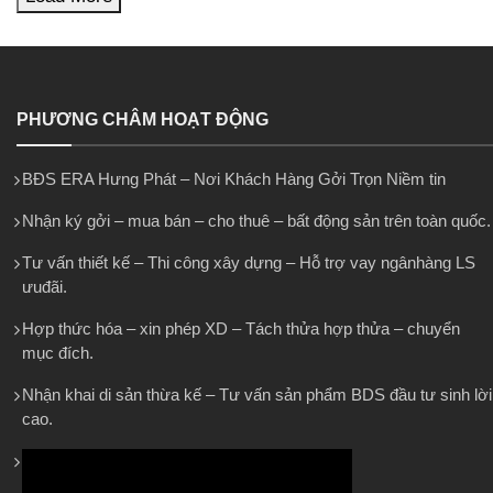
PHƯƠNG CHÂM HOẠT ĐỘNG
BĐS ERA Hưng Phát – Nơi Khách Hàng Gởi Trọn Niềm tin
Nhận ký gởi – mua bán – cho thuê – bất động sản trên toàn quốc.
Tư vấn thiết kế – Thi công xây dựng – Hỗ trợ vay ngânhàng LS
ưuđãi.
Hợp thức hóa – xin phép XD – Tách thửa hợp thửa – chuyển
mục đích.
Nhận khai di sản thừa kế – Tư vấn sản phẩm BDS đầu tư sinh lời
cao.