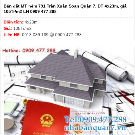
Bán đất MT hẻm 791 Trần Xuân Soạn Quận 7, DT 4x23m, giá
105Tr/m2 LH 0909 477 288
Diện tích:
4x23m
Giá:
105Tr/m2
Liên Hệ:
0918.089.169 ️🏐 0909.477.288