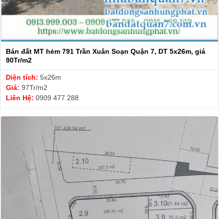
Bán đất MT hẻm 791 Trần Xuân Soạn Quận 7, DT 5x26m, giá
90Tr/m2
Diện tích:
5x26m
Giá:
97Tr/m2
Liên Hệ:
0909 477 288