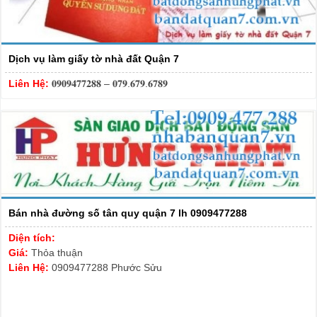
Dịch vụ làm giấy tờ nhà đất Quận 7
Liên Hệ:
𝟎𝟗𝟎𝟗𝟒𝟕𝟕𝟐𝟖𝟖 – 𝟎𝟕𝟗.𝟔𝟕𝟗.𝟔𝟕𝟖𝟗
Bán nhà đường số tân quy quận 7 lh 0909477288
Diện tích:
Giá:
Thỏa thuận
Liên Hệ:
0909477288 Phước Sửu