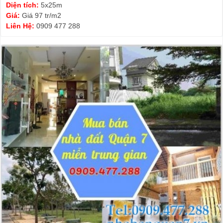
Diện tích:
5x25m
Giá:
Giá 97 tr/m2
Liên Hệ:
0909 477 288