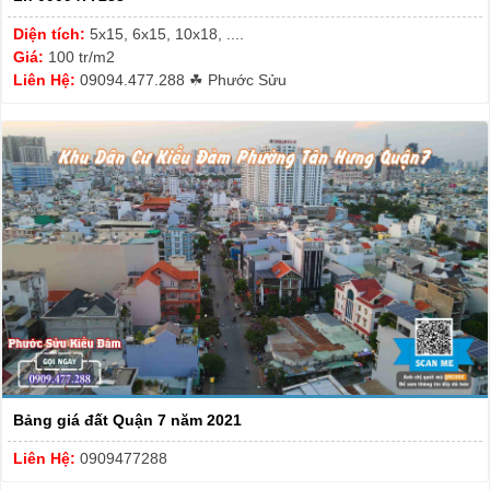
Diện tích:
5x15, 6x15, 10x18, ....
Giá:
100 tr/m2
Liên Hệ:
09094.477.288 ☘ Phước Sửu
Bảng giá đất Quận 7 năm 2021
Liên Hệ:
0909477288