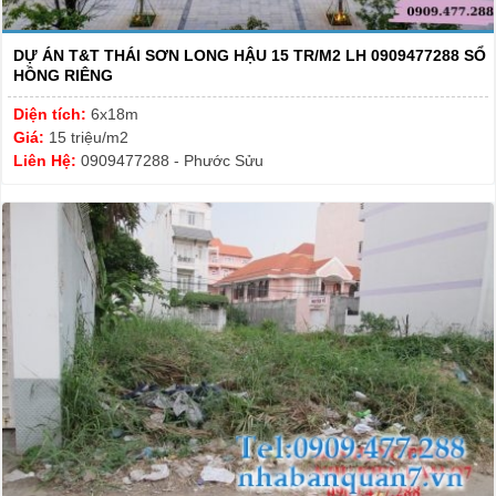
DỰ ÁN T&T THÁI SƠN LONG HẬU 15 TR/M2 LH 0909477288 SỔ
HỒNG RIÊNG
Diện tích:
6x18m
Giá:
15 triệu/m2
Liên Hệ:
0909477288 - Phước Sửu