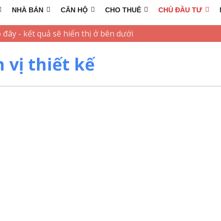
NHÀ BÁN
CĂN HỘ
CHO THUÊ
CHỦ ĐẦU TƯ
 vị thiết kế