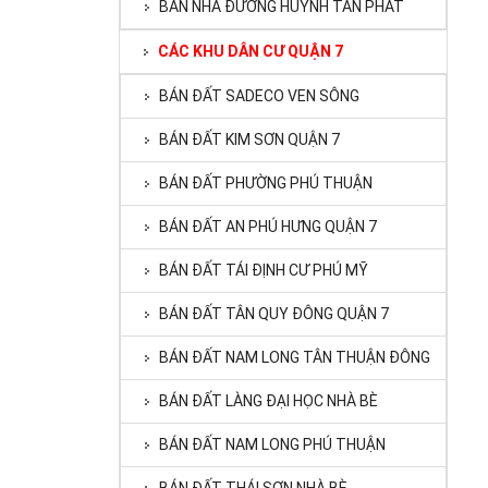
BÁN NHÀ ĐƯỜNG HUỲNH TẤN PHÁT
CÁC KHU DÂN CƯ QUẬN 7
BÁN ĐẤT SADECO VEN SÔNG
BÁN ĐẤT KIM SƠN QUẬN 7
BÁN ĐẤT PHƯỜNG PHÚ THUẬN
BÁN ĐẤT AN PHÚ HƯNG QUẬN 7
BÁN ĐẤT TÁI ĐỊNH CƯ PHÚ MỸ
BÁN ĐẤT TÂN QUY ĐÔNG QUẬN 7
BÁN ĐẤT NAM LONG TÂN THUẬN ĐÔNG
BÁN ĐẤT LÀNG ĐẠI HỌC NHÀ BÈ
BÁN ĐẤT NAM LONG PHÚ THUẬN