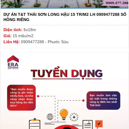
DỰ ÁN T&T THÁI SƠN LONG HẬU 15 TR/M2 LH 0909477288 SỔ
HỒNG RIÊNG
Diện tích:
6x18m
Giá:
15 triệu/m2
Liên Hệ:
0909477288 - Phước Sửu