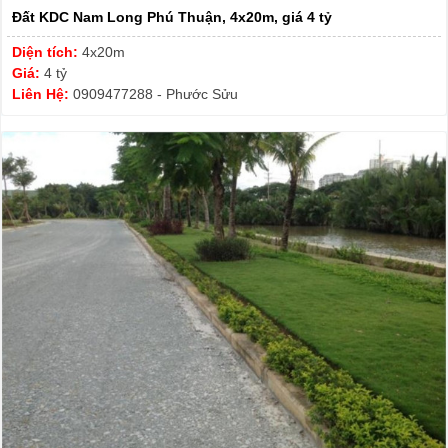
Đất KDC Nam Long Phú Thuận, 4x20m, giá 4 tỷ
Diện tích:
4x20m
Giá:
4 tỷ
Liên Hệ:
0909477288 - Phước Sửu