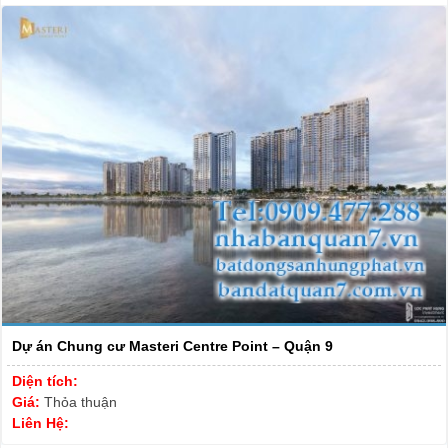
Dự án Chung cư Masteri Centre Point – Quận 9
Diện tích:
Giá:
Thỏa thuận
Liên Hệ: