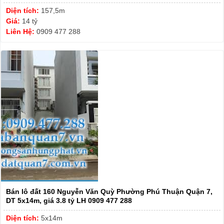
Diện tích:
157,5m
Giá:
14 tỷ
Liên Hệ:
0909 477 288
Bán lô đất 160 Nguyễn Văn Quỳ Phường Phú Thuận Quận 7,
DT 5x14m, giá 3.8 tỷ LH 0909 477 288
Diện tích:
5x14m