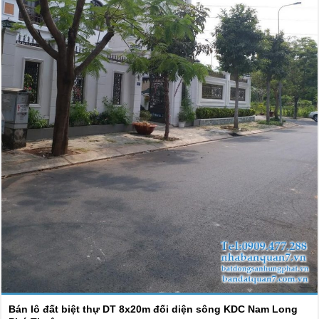
Bán lô đất biệt thự DT 8x20m đối diện sông KDC Nam Long