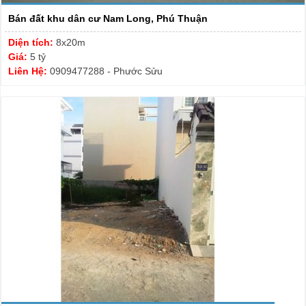
Bán đất khu dân cư Nam Long, Phú Thuận
Diện tích:
8x20m
Giá:
5 tỷ
Liên Hệ:
0909477288 - Phước Sửu