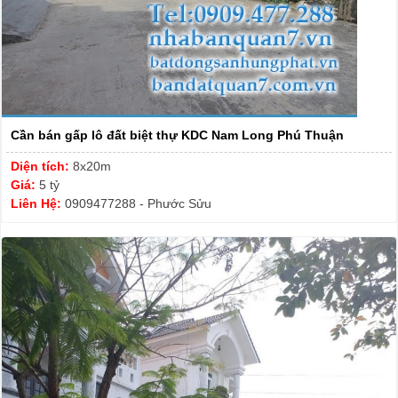
Cần bán gấp lô đất biệt thự KDC Nam Long Phú Thuận
Diện tích:
8x20m
Giá:
5 tỷ
Liên Hệ:
0909477288 - Phước Sửu