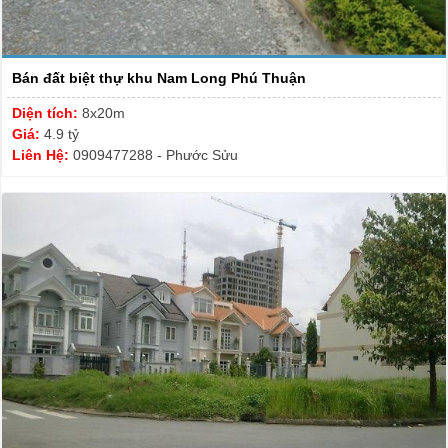
Bán đất biệt thự khu Nam Long Phú Thuận
Diện tích:
8x20m
Giá:
4.9 tỷ
Liên Hệ:
0909477288 - Phước Sửu