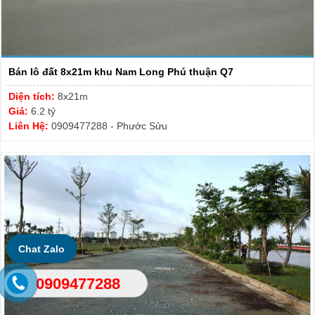
Bán lô đất 8x21m khu Nam Long Phú thuận Q7
Diện tích:
8x21m
Giá:
6.2 tỷ
Liên Hệ:
0909477288 - Phước Sửu
Chat Zalo
0909477288