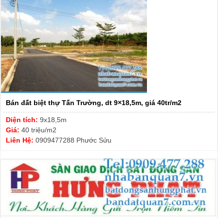
Bán đất biệt thự Tấn Trường, dt 9×18,5m, giá 40tr/m2
Diện tích:
9x18,5m
Giá:
40 triệu/m2
Liên Hệ:
0909477288 Phước Sửu