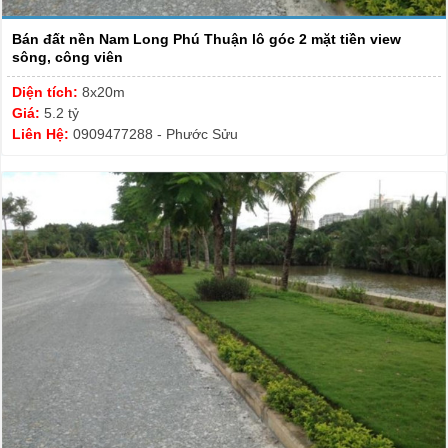
Bán đất nền Nam Long Phú Thuận lô góc 2 mặt tiền view
sông, công viên
Diện tích:
8x20m
Giá:
5.2 tỷ
Liên Hệ:
0909477288 - Phước Sửu