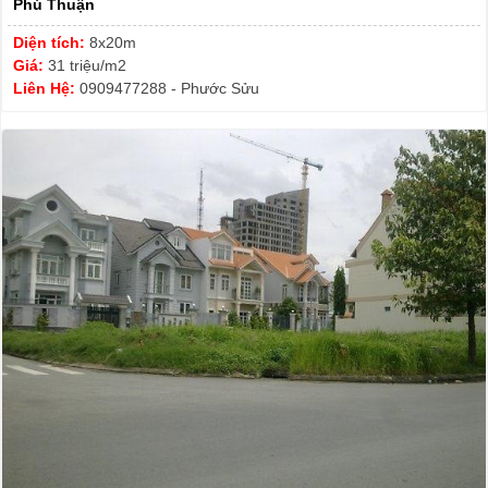
Phú Thuận
Diện tích:
8x20m
Giá:
31 triệu/m2
Liên Hệ:
0909477288 - Phước Sửu