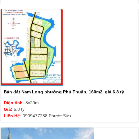
Bán đất Nam Long phường Phú Thuận, 160m2, giá 6.8 tỷ
Diện tích:
8x20m
Giá:
6.8 tỷ
Liên Hệ:
0909477288 Phước Sửu