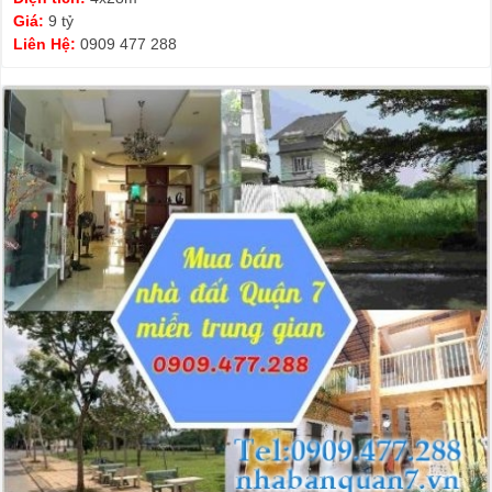
Giá:
9 tỷ
Liên Hệ:
0909 477 288