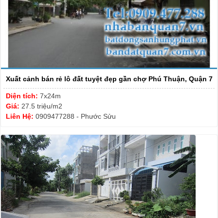
Xuất cảnh bán rẻ lô đất tuyệt đẹp gần chợ Phú Thuận, Quận 7
Diện tích:
7x24m
Giá:
27.5 triệu/m2
Liên Hệ:
0909477288 - Phước Sửu