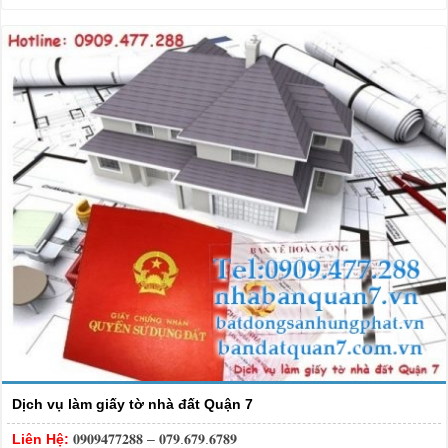
Dịch vụ làm giấy tờ nhà đất Quận 7
Liên Hệ:
𝟎𝟗𝟎𝟗𝟒𝟕𝟕𝟐𝟖𝟖 – 𝟎𝟕𝟗.𝟔𝟕𝟗.𝟔𝟕𝟖𝟗