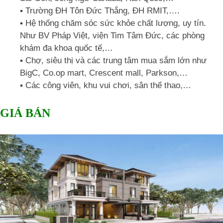
▪️ Trường ĐH Tôn Đức Thắng, ĐH RMIT,….
▪️ Hệ thống chăm sóc sức khỏe chất lượng, uy tín.
Như BV Pháp Việt, viện Tim Tâm Đức, các phòng
khám đa khoa quốc tế,…
▪️ Chợ, siêu thị và các trung tâm mua sắm lớn như
BigC, Co.op mart, Crescent mall, Parkson,…
▪️ Các công viên, khu vui chơi, sân thể thao,…
GIÁ BÁN