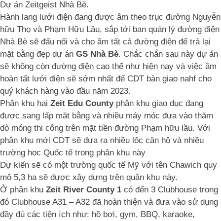
Dự án Zeitgeist Nhà Bè.
Hành lang lưới điện đang được âm theo trục đường Nguyễn
hữu Thọ và Phạm Hữu Lầu, sắp tới ban quản lý đường điện
Nhà Bè sẽ đấu nối và cho âm tất cả đường điện để trả lại
mặt bằng đẹp dự án
GS Nhà Bè
. Chắc chắn sau này dự án
sẽ không còn đường điện cao thế như hiện nay và việc âm
hoàn tất lưới điện sẽ sớm nhất để CDT bàn giao nahf cho
quý khách hàng vào đầu năm 2023.
Phân khu hai
Zeit Edu County
phân khu giao dục đang
được sang lấp mặt bằng và nhiều máy móc đưa vào thăm
dò móng thi công trên mặt tiền đường Phạm hữu lầu. Với
phân khu mới CDT sẽ đưa ra nhiều lốc căn hộ và nhiều
trường học Quốc tế trong phân khu này
Dự kiến sẽ có một trường quốc tế Mỹ với tên Chawich quy
mô 5,3 ha sẽ được xây dựng trên quân khu này.
Ở phân khu
Zeit River County 1
có đến 3 Clubhouse trong
đó Clubhouse A31 – A32 đã hoàn thiện và đưa vào sử dụng
đầy đủ các tiện ích như: hồ bơi, gym, BBQ, karaoke,