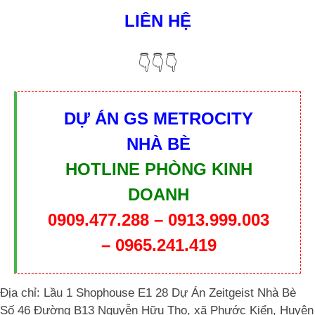
LIÊN HỆ
👇👇👇
DỰ ÁN GS METROCITY
NHÀ BÈ
HOTLINE PHÒNG KINH
DOANH
0909.477.288 – 0913.999.003
– 0965.241.419
Địa chỉ: Lầu 1 Shophouse E1 28 Dự Án Zeitgeist Nhà Bè
Số 46 Đường B13 Nguyễn Hữu Thọ, xã Phước Kiển, Huyện