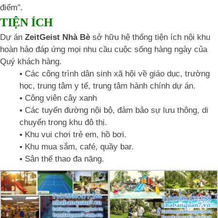
điểm”.
TIỆN ÍCH
Dự án
ZeitGeist Nhà Bè
sở hữu hệ thống tiện ích nội khu
hoàn hảo đáp ứng mọi nhu cầu cuộc sống hàng ngày của
Quý khách hàng.
▪️ Các công trình dân sinh xã hội về giáo dục, trường
học, trung tâm y tế, trung tâm hành chính dự án.
▪️ Công viên cây xanh
▪️ Các tuyến đường nội bộ, đảm bảo sự lưu thông, di
chuyển trong khu đô thị.
▪️ Khu vui chơi trẻ em, hồ bơi.
▪️ Khu mua sắm, café, quầy bar.
▪️ Sân thể thao đa năng.