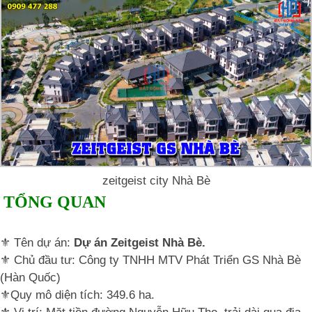
zeitgeist city Nhà Bè
TỔNG QUAN
⚜️ Tên dự án:
Dự án Zeitgeist Nhà Bè.
⚜️ Chủ đầu tư: Công ty TNHH MTV Phát Triển GS Nhà Bè
(Hàn Quốc)
⚜️Quy mô diện tích: 349.6 ha.