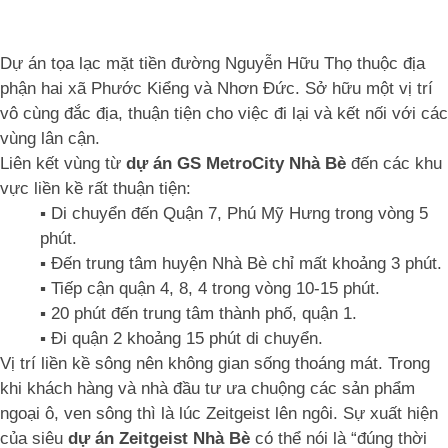
Dự án tọa lạc mặt tiền đường Nguyễn Hữu Thọ thuộc địa
phận hai xã Phước Kiểng và Nhơn Đức. Sở hữu một vị trí
vô cùng đắc địa, thuận tiện cho việc đi lại và kết nối với các
vùng lân cận.
Liên kết vùng từ
dự án GS MetroCity Nhà Bè
đến các khu
vực liền kề rất thuận tiện:
▪️ Di chuyển đến Quận 7, Phú Mỹ Hưng trong vòng 5
phút.
▪️ Đến trung tâm huyện Nhà Bè chỉ mất khoảng 3 phút.
▪️ Tiếp cận quận 4, 8, 4 trong vòng 10-15 phút.
▪️ 20 phút đến trung tâm thành phố, quận 1.
▪️ Đi quận 2 khoảng 15 phút di chuyển.
Vị trí liền kề sông nên không gian sống thoáng mát. Trong
khi khách hàng và nhà đầu tư ưa chuộng các sản phẩm
ngoại ô, ven sông thì là lúc Zeitgeist lên ngôi. Sự xuất hiện
của siêu
dự án Zeitgeist Nhà Bè
có thể nói là “đúng thời