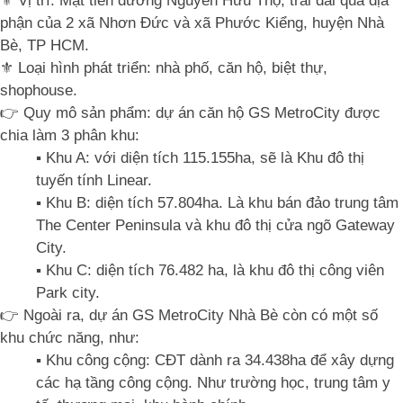
⚜️ Vị trí: Mặt tiền đường Nguyễn Hữu Thọ, trải dài qua địa
phận của 2 xã Nhơn Đức và xã Phước Kiểng, huyện Nhà
Bè, TP HCM.
⚜️ Loại hình phát triển: nhà phố, căn hộ, biệt thự,
shophouse.
👉 Quy mô sản phẩm: dự án căn hộ GS MetroCity được
chia làm 3 phân khu:
▪️ Khu A: với diện tích 115.155ha, sẽ là Khu đô thị
tuyến tính Linear.
▪️ Khu B: diện tích 57.804ha. Là khu bán đảo trung tâm
The Center Peninsula và khu đô thị cửa ngõ Gateway
City.
▪️ Khu C: diện tích 76.482 ha, là khu đô thị công viên
Park city.
👉 Ngoài ra, dự án GS MetroCity Nhà Bè còn có một số
khu chức năng, như:
▪️ Khu công cộng: CĐT dành ra 34.438ha để xây dựng
các hạ tầng công cộng. Như trường học, trung tâm y