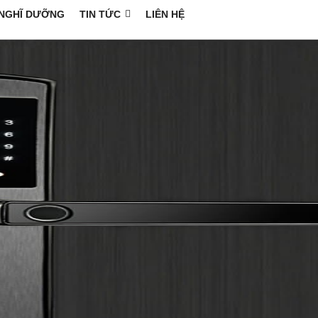
NGHĨ DƯỠNG
TIN TỨC
LIÊN HỆ