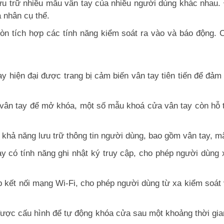
u trữ nhiều mẫu vân tay của nhiều người dùng khác nhau. Đ
 nhân cụ thể.
òn tích hợp các tính năng kiểm soát ra vào và báo động. 
 hiện đại được trang bị cảm biến vân tay tiên tiến để đảm 
vân tay để mở khóa, một số mẫu khoá cửa vân tay còn hỗ
 khả năng lưu trữ thông tin người dùng, bao gồm vân tay, mậ
y có tính năng ghi nhật ký truy cập, cho phép người dùng x
p kết nối mạng Wi-Fi, cho phép người dùng từ xa kiểm soát 
ợc cấu hình để tự động khóa cửa sau một khoảng thời gian 