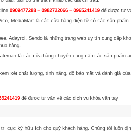
ở đâu, bạn có thể tham khảo các địa chỉ sau:
tline
0909477288 – 0982722066 – 0965241419
để được tư vấ
co, MediaMart là các cửa hàng điện tử có các sản phẩm k
ee, Adayroi, Sendo là những trang web uy tín cung cấp kho
 mua hàng.
ateman là các cửa hàng chuyên cung cấp các sản phẩm an
 xem xét chất lượng, tính năng, độ bảo mật và đánh giá 
65241419
để được tư vấn về các dịch vụ khóa vân tay
iá trị cực kỳ hữu ích cho quý khách hàng. Chúng tôi luôn đ