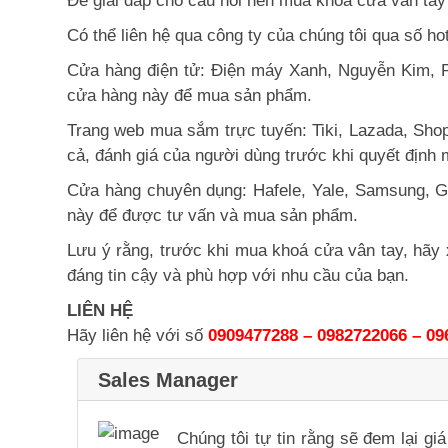
Để giải đáp cho câu hỏi nên mua khóa cửa vân tay 
Có thể liên hệ qua công ty của chúng tôi qua số ho
Cửa hàng điện tử: Điện máy Xanh, Nguyễn Kim, Pi
cửa hàng này để mua sản phẩm.
Trang web mua sắm trực tuyến: Tiki, Lazada, Shop
cả, đánh giá của người dùng trước khi quyết định
Cửa hàng chuyên dụng: Hafele, Yale, Samsung, G
này để được tư vấn và mua sản phẩm.
Lưu ý rằng, trước khi mua khoá cửa vân tay, hãy
đáng tin cậy và phù hợp với nhu cầu của bạn.
LIÊN HỆ
Hãy liên hệ với số
0909477288 – 0982722066 – 09
Sales Manager
Chúng tôi tự tin rằng sẽ đem lại g