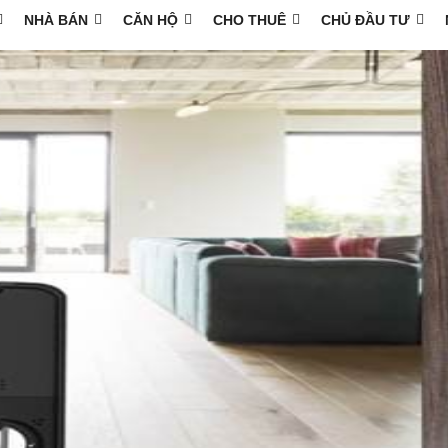
NHÀ BÁN
CĂN HỘ
CHO THUÊ
CHỦ ĐẦU TƯ