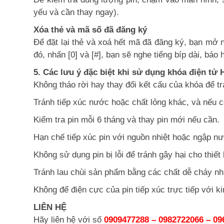
yếu và cần thay ngay).
Xóa thẻ và mã số đã đăng ký
Để đặt lại thẻ và xoá hết mã đã đăng ký, bạn mở nắ
đó, nhấn [0] và [#], bạn sẽ nghe tiếng bíp dài, báo
5. Các lưu ý đặc biệt khi sử dụng khóa điện tử 
Không tháo rời hay thay đổi kết cấu của khóa để t
Tránh tiếp xúc nước hoặc chất lỏng khác, và nếu 
Kiểm tra pin mỗi 6 tháng và thay pin mới nếu cần.
Hạn chế tiếp xúc pin với nguồn nhiệt hoặc ngập nư
Không sử dụng pin bị lỗi để tránh gây hại cho thiết
Tránh lau chùi sản phẩm bằng các chất dễ cháy n
Không để điện cực của pin tiếp xúc trực tiếp với k
LIÊN HỆ
Hãy liên hệ với số
0909477288 – 0982722066 – 09