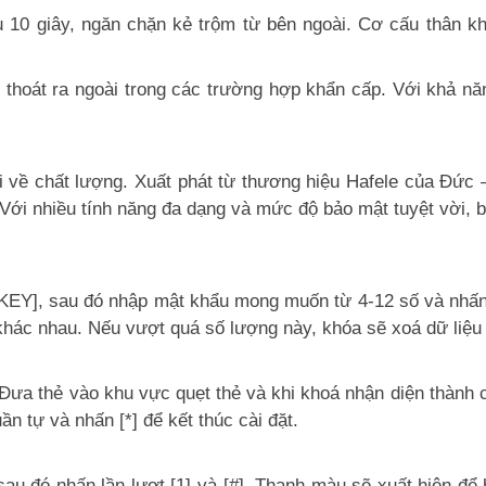
 10 giây, ngăn chặn kẻ trộm từ bên ngoài. Cơ cấu thân kh
thoát ra ngoài trong các trường hợp khẩn cấp. Với khả năn
i về chất lượng. Xuất phát từ thương hiệu Hafele của Đức 
ới nhiều tính năng đa dạng và mức độ bảo mật tuyệt vời, b
EY], sau đó nhập mật khẩu mong muốn từ 4-12 số và nhấn [#
 khác nhau. Nếu vượt quá số lượng này, khóa sẽ xoá dữ liệu 
 Đưa thẻ vào khu vực quẹt thẻ và khi khoá nhận diện thành 
n tự và nhấn [*] để kết thúc cài đặt.
u đó nhấn lần lượt [1] và [#]. Thanh màu sẽ xuất hiện để 