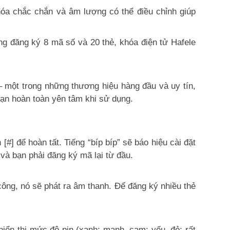
óa chắc chắn và âm lượng có thể điều chỉnh giúp
g đăng ký 8 mã số và 20 thẻ, khóa điện tử Hafele
– một trong những thương hiệu hàng đầu và uy tín,
ạn hoàn toàn yên tâm khi sử dụng.
] để hoàn tất. Tiếng “bíp bíp” sẽ báo hiệu cài đặt
và bạn phải đăng ký mã lại từ đầu.
công, nó sẽ phát ra âm thanh. Để đăng ký nhiều thẻ
hiển thị mức độ pin (xanh: mạnh, cam: yếu, đỏ: rất