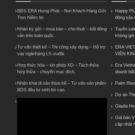
BĐS ERA Hưng Phát – Nơi Khách Hàng Gởi
Happy Plus
Trọn Niềm tin
động sản 
Nhận ký gởi – mua bán – cho thuê – bất động
Tuyển sal
sản trên toàn quốc.
không giớ
Tư vấn thiết kế – Thi công xây dựng – Hỗ trợ
ERA VIE
vay ngânhàng LS ưuđãi.
VIÊN KI
Hợp thức hóa – xin phép XD – Tách thửa
Era Vietn
hợp thửa – chuyển mục đích.
doanh bất
Nhận khai di sản thừa kế – Tư vấn sản phẩm
Palm Rive
BDS đầu tư sinh lời cao.
Dự án The
Gladia He
Giá bán 
cập nhật 