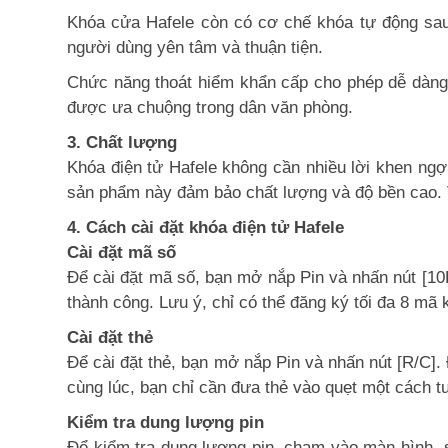
Khóa cửa Hafele còn có cơ chế khóa tự động sau
người dùng yên tâm và thuận tiện.
Chức năng thoát hiểm khẩn cấp cho phép dễ dàng 
được ưa chuộng trong dân văn phòng.
3. Chất lượng
Khóa điện tử Hafele không cần nhiều lời khen ngợ
sản phẩm này đảm bảo chất lượng và độ bền cao. V
4. Cách cài đặt khóa điện tử Hafele
Cài đặt mã số
Để cài đặt mã số, bạn mở nắp Pin và nhấn nút [10K
thành công. Lưu ý, chỉ có thể đăng ký tối đa 8 mã
Cài đặt thẻ
Để cài đặt thẻ, bạn mở nắp Pin và nhấn nút [R/C].
cùng lúc, bạn chỉ cần đưa thẻ vào quẹt một cách tuầ
Kiểm tra dung lượng pin
Để kiểm tra dung lượng pin, chạm vào màn hình, sa