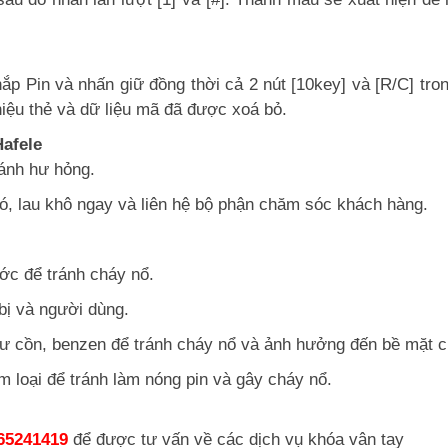
p Pin và nhấn giữ đồng thời cả 2 nút [10key] và [R/C] tron
 hiệu thẻ và dữ liệu mã đã được xoá bỏ.
Hafele
ránh hư hỏng.
có, lau khô ngay và liên hệ bộ phận chăm sóc khách hàng.
ớc để tránh cháy nổ.
 bị và người dùng.
hư cồn, benzen để tránh cháy nổ và ảnh hưởng đến bề mặt c
im loại để tránh làm nóng pin và gây cháy nổ.
65241419
để được tư vấn về các dịch vụ khóa vân tay