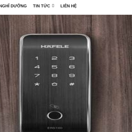
NGHĨ DƯỠNG
TIN TỨC
LIÊN HỆ