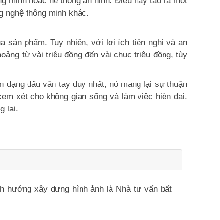
g minh hoặc hệ thống an ninh. Điều này tạo ra một
ng nghệ thông minh khác.
a sản phẩm. Tuy nhiên, với lợi ích tiện nghi và an
ảng từ vài triệu đồng đến vài chục triệu đồng, tùy
ận dạng dấu vân tay duy nhất, nó mang lại sự thuận
xem xét cho không gian sống và làm việc hiện đại.
 lại.
ịnh hướng xây dựng hình ảnh là Nhà tư vấn bất