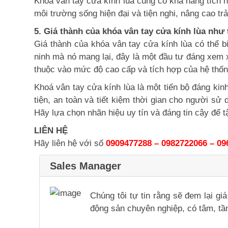
Khóa vân tay cửa kính lùa cũng có khả năng tích 
môi trường sống hiện đại và tiện nghi, nâng cao t
5. Giá thành của khóa vân tay cửa kính lùa như
Giá thành của khóa vân tay cửa kính lùa có thể bi
ninh mà nó mang lại, đây là một đầu tư đáng xem x
thuộc vào mức độ cao cấp và tích hợp của hệ thốn
Khoá vân tay cửa kính lùa là một tiến bộ đáng kin
tiện, an toàn và tiết kiệm thời gian cho người s
Hãy lựa chọn nhãn hiệu uy tín và đáng tin cậy để
LIÊN HỆ
Hãy liên hệ với số
0909477288 – 0982722066 – 09
Sales Manager
Chúng tôi tự tin rằng sẽ đem lại g
động sản chuyên nghiệp, có tâm, tầm