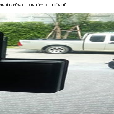
NGHĨ DƯỠNG
TIN TỨC
LIÊN HỆ