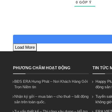
0
GÓP Ý
Load More
PHƯƠNG CHÂM HOẠT ĐỘNG
TIN TỨC 
BĐS ERA Hưng Phát – Nơi Khách Hàng Gởi
Happy Plus
Trọn Niềm tin
động sản 
Nhận ký gởi – mua bán – cho thuê – bất động
Tuyển sal
sản trên toàn quốc.
không giớ
Tư vấn thiết kế – Thi công xây dựng – Hỗ trợ
ERA VIE