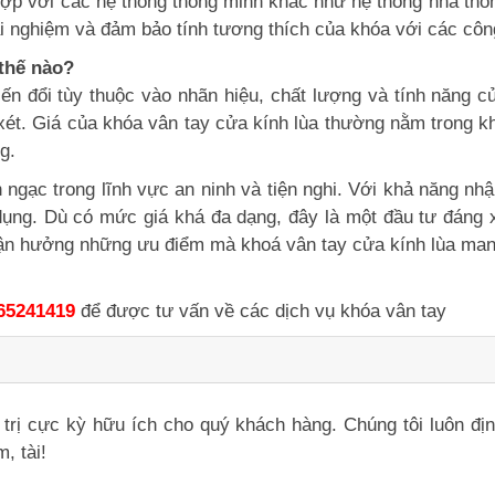
hợp với các hệ thống thông minh khác như hệ thống nhà thôn
rải nghiệm và đảm bảo tính tương thích của khóa với các cô
 thế nào?
ến đổi tùy thuộc vào nhãn hiệu, chất lượng và tính năng củ
ét. Giá của khóa vân tay cửa kính lùa thường nằm trong kho
g.
h ngạc trong lĩnh vực an ninh và tiện nghi. Với khả năng nh
ử dụng. Dù có mức giá khá đa dạng, đây là một đầu tư đáng 
 tận hưởng những ưu điểm mà khoá vân tay cửa kính lùa mang
65241419
để được tư vấn về các dịch vụ khóa vân tay
iá trị cực kỳ hữu ích cho quý khách hàng. Chúng tôi luôn đ
, tài!