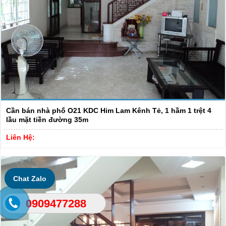
Cần bán nhà phố O21 KDC Him Lam Kênh Tẻ, 1 hầm 1 trệt 4
lầu mặt tiền đường 35m
Liên Hệ:
Chat Zalo
0909477288