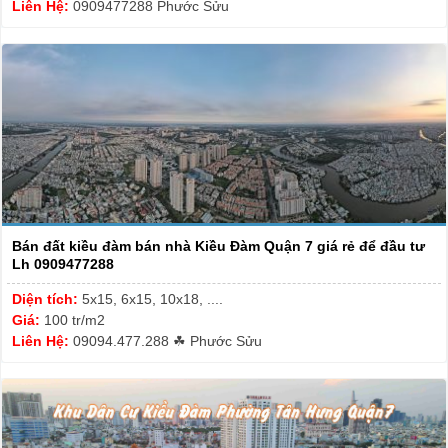
Liên Hệ:
0909477288 Phước Sửu
Bán đất kiều đàm bán nhà Kiều Đàm Quận 7 giá rẻ để đầu tư
Lh 0909477288
Diện tích:
5x15, 6x15, 10x18, ....
Giá:
100 tr/m2
Liên Hệ:
09094.477.288 ☘ Phước Sửu