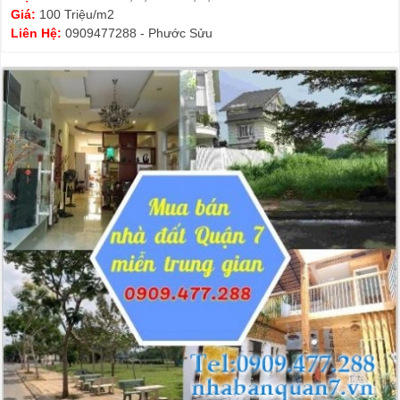
Giá:
100 Triệu/m2
Liên Hệ:
0909477288 - Phước Sửu