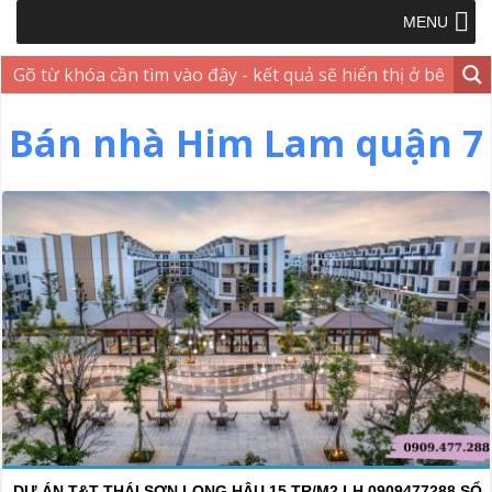
MENU
Bán nhà Him Lam quận 7
DỰ ÁN T&T THÁI SƠN LONG HẬU 15 TR/M2 LH 0909477288 SỔ