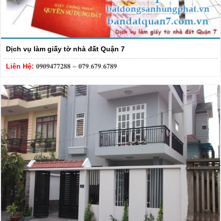
Dịch vụ làm giấy tờ nhà đất Quận 7
Liên Hệ:
𝟎𝟗𝟎𝟗𝟒𝟕𝟕𝟐𝟖𝟖 – 𝟎𝟕𝟗.𝟔𝟕𝟗.𝟔𝟕𝟖𝟗