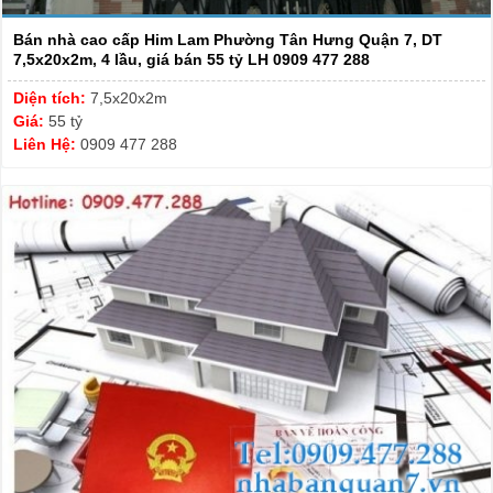
Bán nhà cao cấp Him Lam Phường Tân Hưng Quận 7, DT
7,5x20x2m, 4 lầu, giá bán 55 tỷ LH 0909 477 288
Diện tích:
7,5x20x2m
Giá:
55 tỷ
Liên Hệ:
0909 477 288