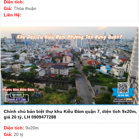
Diện tích:
Giá:
Thỏa thuận
Liên Hệ:
Chính chủ bán biệt thự khu Kiều Đàm quận 7, diện tích 9x20m,
giá 20 tỷ, LH 0909477288
Diện tích:
9x20m
Giá:
20 tỷ