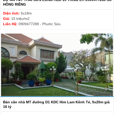
HỒNG RIÊNG
Diện tích:
6x18m
Giá:
15 triệu/m2
Liên Hệ:
0909477288 - Phước Sửu
Bán căn nhà MT đường D1 KDC Him Lam Kênh Tẻ, 5x20m giá
16 tỷ