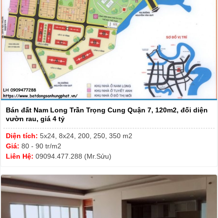
Bán đất Nam Long Trần Trọng Cung Quận 7, 120m2, đối diện
vườn rau, giá 4 tỷ
Diện tích:
5x24, 8x24, 200, 250, 350 m2
Giá:
80 - 90 tr/m2
Liên Hệ:
09094.477.288 (Mr.Sửu)