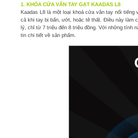
1. KHÓA CỬA VÂN TAY GẠT KAADAS L8
Kaadas L8 là một loại khoá cửa vân tay nổi tiếng 
cả khi tay bị bẩn, ướt, hoặc tê thất. Điều này là
lý, chỉ từ 7 triệu đến 8 triệu đồng. Với những tính
tin chi tiết về sản phẩm.