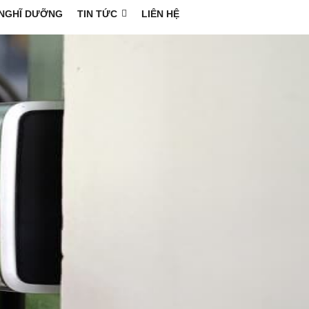
NGHĨ DƯỠNG
TIN TỨC
LIÊN HỆ