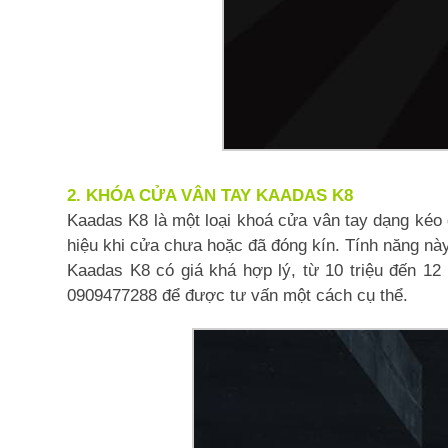
2. KHÓA CỬA VÂN TAY KAADAS K8
Kaadas K8 là một loại khoá cửa vân tay dạng kéo 
hiệu khi cửa chưa hoặc đã đóng kín. Tính năng nà
Kaadas K8 có giá khá hợp lý, từ 10 triệu đến 12 t
0909477288 để được tư vấn một cách cụ thể.