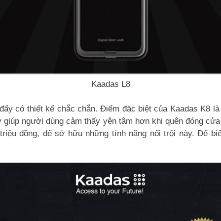
Kaadas L8
đẩy có thiết kế chắc chắn. Điểm đặc biệt của Kaadas K8 là 
y giúp người dùng cảm thấy yên tâm hơn khi quên đóng cửa
riệu đồng, để sở hữu những tính năng nổi trội này. Để biết 