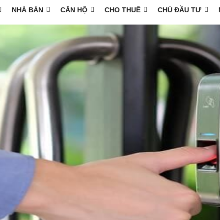
NHÀ BÁN
CĂN HỘ
CHO THUÊ
CHỦ ĐẦU TƯ