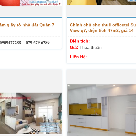
làm giấy tờ nhà đất Quận 7
Chính chủ cho thuê officetel Su
View q7, diện tích 47m2, giá 14
triệu/tháng, LH 0909477288
Diện tích:
𝟎𝟗𝟎𝟗𝟒𝟕𝟕𝟐𝟖𝟖 – 𝟎𝟕𝟗.𝟔𝟕𝟗.𝟔𝟕𝟖𝟗
Giá:
Thỏa thuận
Liên Hệ: