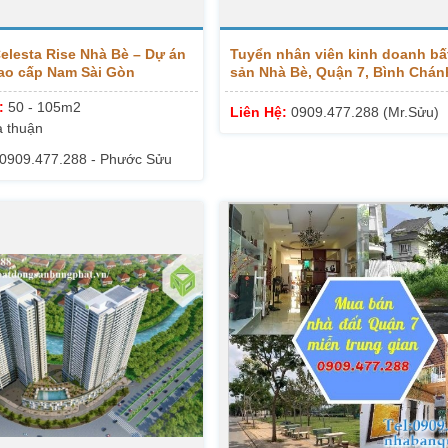
elesta Rise Nhà Bè – Dự án
Tuyển nhân viên kinh doanh bấ
ao cấp Nam Sài Gòn
sản Nhà Bè, Quận 7, Bình Chán
Hotline 0913999003
h:
50 - 105m2
Liên Hệ:
0909.477.288 (Mr.Sửu)
 thuận
0909.477.288 - Phước Sửu