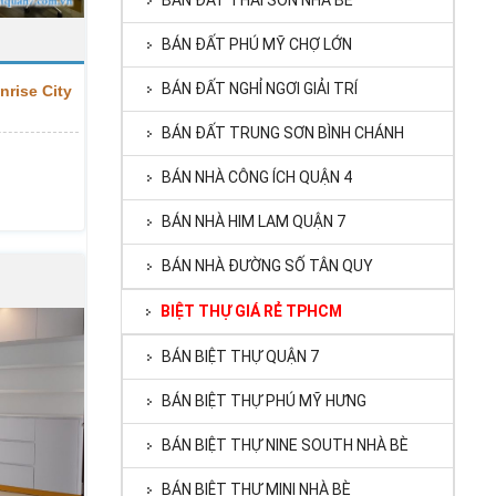
BÁN ĐẤT THÁI SƠN NHÀ BÈ
BÁN ĐẤT PHÚ MỸ CHỢ LỚN
BÁN ĐẤT NGHỈ NGƠI GIẢI TRÍ
nrise City
BÁN ĐẤT TRUNG SƠN BÌNH CHÁNH
BÁN NHÀ CÔNG ÍCH QUẬN 4
BÁN NHÀ HIM LAM QUẬN 7
BÁN NHÀ ĐƯỜNG SỐ TÂN QUY
BIỆT THỰ GIÁ RẺ TPHCM
BÁN BIỆT THỰ QUẬN 7
BÁN BIỆT THỰ PHÚ MỸ HƯNG
BÁN BIỆT THỰ NINE SOUTH NHÀ BÈ
BÁN BIỆT THỰ MINI NHÀ BÈ