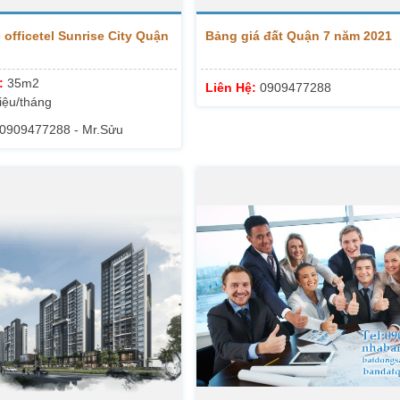
 officetel Sunrise City Quận
Bảng giá đất Quận 7 năm 2021
h:
35m2
Liên Hệ:
0909477288
riệu/tháng
0909477288 - Mr.Sửu