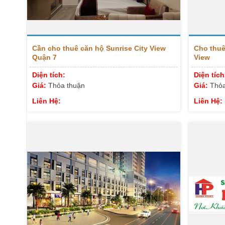
Cần cho thuê căn hộ Sunrise City View
Cho thuê 
Quận 7
View
Diện tích:
Diện tích
Giá:
Thỏa thuận
Giá:
Thỏa
Liên Hệ:
Liên Hệ: