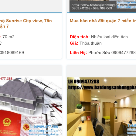
hộ Sunrise City view, Tân
Mua bán nhà đất quận 7 miễn tr
ận 7
h:
70 m2
Diện tích:
Nhiều loại diện tích
ỷ
Giá:
Thỏa thuận
0918089169
Liên Hệ:
Phước Sửu 0909477288