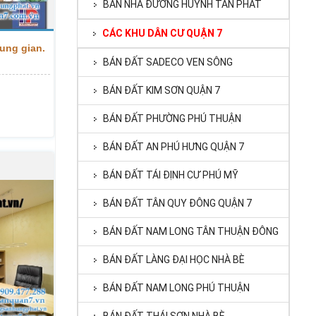
BÁN NHÀ ĐƯỜNG HUỲNH TẤN PHÁT
CÁC KHU DÂN CƯ QUẬN 7
ung gian.
BÁN ĐẤT SADECO VEN SÔNG
BÁN ĐẤT KIM SƠN QUẬN 7
BÁN ĐẤT PHƯỜNG PHÚ THUẬN
BÁN ĐẤT AN PHÚ HƯNG QUẬN 7
BÁN ĐẤT TÁI ĐỊNH CƯ PHÚ MỸ
BÁN ĐẤT TÂN QUY ĐÔNG QUẬN 7
BÁN ĐẤT NAM LONG TÂN THUẬN ĐÔNG
BÁN ĐẤT LÀNG ĐẠI HỌC NHÀ BÈ
BÁN ĐẤT NAM LONG PHÚ THUẬN