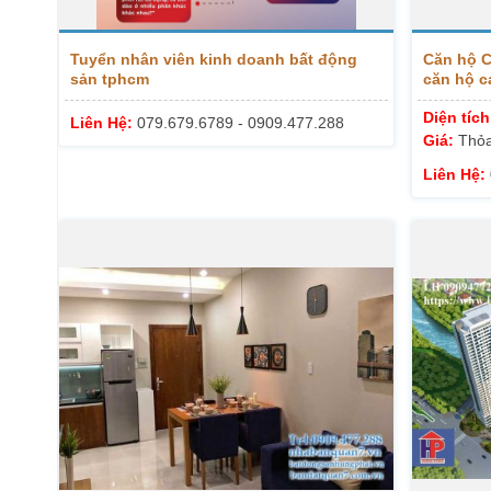
Tuyển nhân viên kinh doanh bất động
Căn hộ C
sản tphcm
căn hộ c
Diện tíc
Liên Hệ:
079.679.6789 - 0909.477.288
Giá:
Thỏa
Liên Hệ: