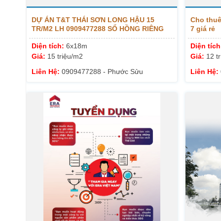
DỰ ÁN T&T THÁI SƠN LONG HẬU 15
Cho thuê
TR/M2 LH 0909477288 SỔ HỒNG RIÊNG
7 giá rẻ
Diện tích:
6x18m
Diện tíc
Giá:
15 triệu/m2
Giá:
12 t
Liên Hệ:
0909477288 - Phước Sửu
Liên Hệ: