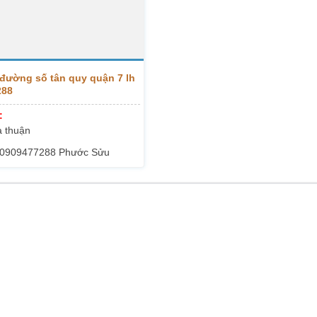
đường số tân quy quận 7 lh
288
:
 thuận
0909477288 Phước Sửu