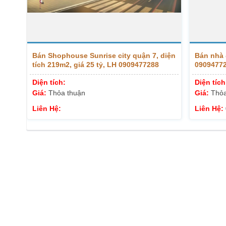
Bán Shophouse Sunrise city quận 7, diện
Bán nhà 
tích 219m2, giá 25 tỷ, LH 0909477288
0909477
Diện tích:
Diện tích
Giá:
Thỏa thuận
Giá:
Thỏa
Liên Hệ:
Liên Hệ: