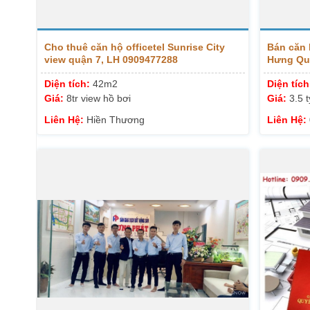
Cho thuê căn hộ officetel Sunrise City
Bán căn 
view quận 7, LH 0909477288
Hưng Qu
Diện tích:
42m2
Diện tíc
Giá:
8tr view hồ bơi
Giá:
3.5 t
Liên Hệ:
Hiền Thương
Liên Hệ: