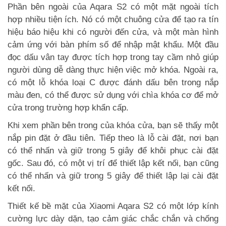
Phần bên ngoài của Aqara S2 có một mặt ngoài tích
hợp nhiều tiện ích. Nó có một chuông cửa để tạo ra tín
hiệu báo hiệu khi có người đến cửa, và một màn hình
cảm ứng với bàn phím số để nhập mật khẩu. Một đầu
đọc dấu vân tay được tích hợp trong tay cầm nhỏ giúp
người dùng dễ dàng thực hiện việc mở khóa. Ngoài ra,
có một lỗ khóa loại C được đánh dấu bên trong nắp
màu đen, có thể được sử dụng với chìa khóa cơ để mở
cửa trong trường hợp khẩn cấp.
Khi xem phần bên trong của khóa cửa, bạn sẽ thấy một
nắp pin đặt ở đầu tiên. Tiếp theo là lỗ cài đặt, nơi bạn
có thể nhấn và giữ trong 5 giây để khôi phục cài đặt
gốc. Sau đó, có một vị trí để thiết lập kết nối, bạn cũng
có thể nhấn và giữ trong 5 giây để thiết lập lại cài đặt
kết nối.
Thiết kế bề mặt của Xiaomi Aqara S2 có một lớp kính
cường lực dày dặn, tạo cảm giác chắc chắn và chống