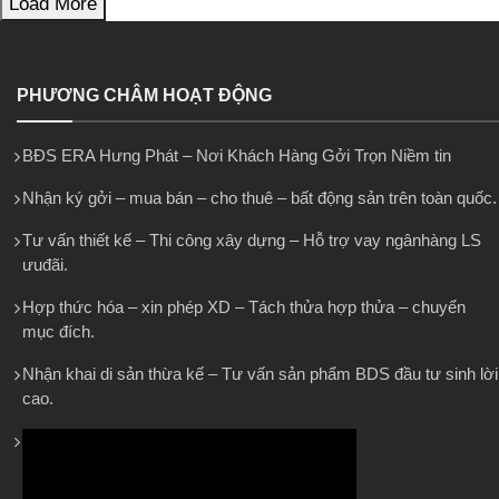
Load More
PHƯƠNG CHÂM HOẠT ĐỘNG
BĐS ERA Hưng Phát – Nơi Khách Hàng Gởi Trọn Niềm tin
Nhận ký gởi – mua bán – cho thuê – bất động sản trên toàn quốc.
Tư vấn thiết kế – Thi công xây dựng – Hỗ trợ vay ngânhàng LS
ưuđãi.
Hợp thức hóa – xin phép XD – Tách thửa hợp thửa – chuyển
mục đích.
Nhận khai di sản thừa kế – Tư vấn sản phẩm BDS đầu tư sinh lời
cao.