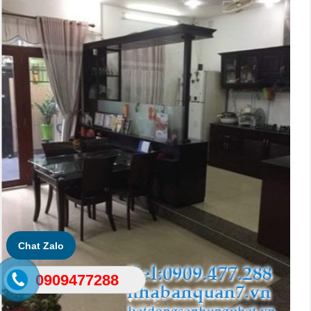
Chat Zalo
0909477288