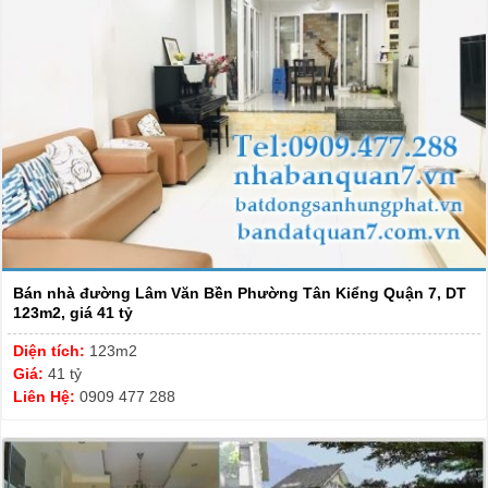
Bán nhà đường Lâm Văn Bền Phường Tân Kiểng Quận 7, DT
123m2, giá 41 tỷ
Diện tích:
123m2
Giá:
41 tỷ
Liên Hệ:
0909 477 288