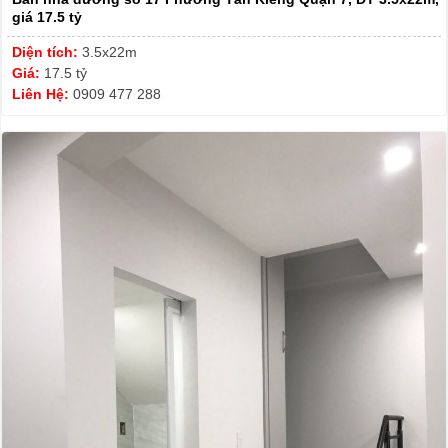
giá 17.5 tỷ
Diện tích:
3.5x22m
Giá:
17.5 tỷ
Liên Hệ:
0909 477 288