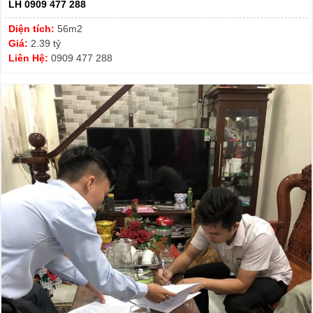
LH 0909 477 288
Diện tích:
56m2
Giá:
2.39 tỷ
Liên Hệ:
0909 477 288