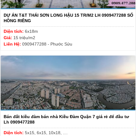
DỰ ÁN T&T THÁI SƠN LONG HẬU 15 TR/M2 LH 0909477288 SỔ
HỒNG RIÊNG
Diện tích:
6x18m
Giá:
15 triệu/m2
Liên Hệ:
0909477288 - Phước Sửu
Bán đất kiều đàm bán nhà Kiều Đàm Quận 7 giá rẻ để đầu tư
Lh 0909477288
Diện tích:
5x15, 6x15, 10x18, ....