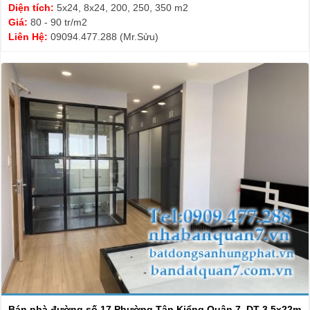
Diện tích:
5x24, 8x24, 200, 250, 350 m2
Giá:
80 - 90 tr/m2
Liên Hệ:
09094.477.288 (Mr.Sửu)
Bán nhà đường số 17 Phường Tân Kiểng Quận 7, DT 3.5x22m,