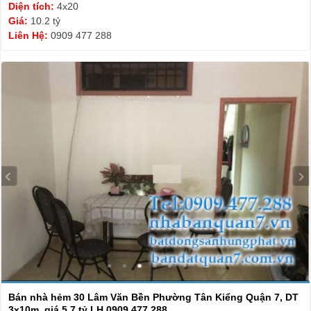
Diện tích:
4x20
Giá:
10.2 tỷ
Liên Hệ:
0909 477 288
Bán nhà hẻm 30 Lâm Văn Bền Phường Tân Kiểng Quận 7, DT
3x10m, giá 5.7 tỷ LH 0909 477 288