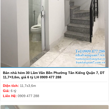
Bán nhà hẻm 30 Lâm Văn Bền Phường Tân Kiểng Quận 7, DT
11,7×3,6m, giá 6 tỷ LH 0909 477 288
Diện tích:
11,7x3,6m
Giá:
6 tỷ
Liên Hệ:
0909 477 288