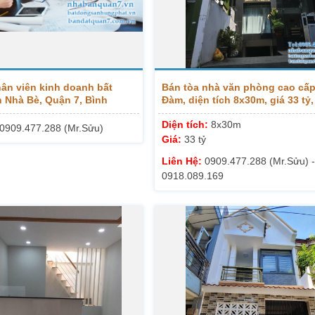
ân viên kinh doanh bất
Bán tòa nhà văn phòng cao cấp
 Nhà Bè, Quận 7, Bình
Đàm, diện tích 8x30m, giá 33 tỷ
uận 2 Hotline 0913999003
0909477288
Diện tích:
8x30m
0909.477.288 (Mr.Sửu)
Giá:
33 tỷ
Liên Hệ:
0909.477.288 (Mr.Sửu) -
0918.089.169