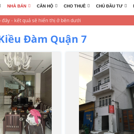
NHÀ BÁN
CĂN HỘ
CHO THUÊ
CHỦ ĐẦU TƯ
Kiều Đàm Quận 7