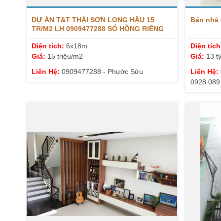
DỰ ÁN T&T THÁI SƠN LONG HẬU 15
Bán nhà 
TR/M2 LH 0909477288 SỔ HỒNG RIÊNG
Diện tích:
6x18m
Diện tíc
Giá:
15 triệu/m2
Giá:
13 t
Liên Hệ:
0909477288 - Phước Sửu
Liên Hệ:
0928.089