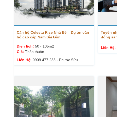
Căn hộ Celesta Rise Nhà Bè – Dự án căn
Tuyển nh
hộ cao cấp Nam Sài Gòn
động sản
Chánh, Q
Diện tích:
50 - 105m2
Liên Hệ:
Giá:
Thỏa thuận
Liên Hệ:
0909.477.288 - Phước Sửu