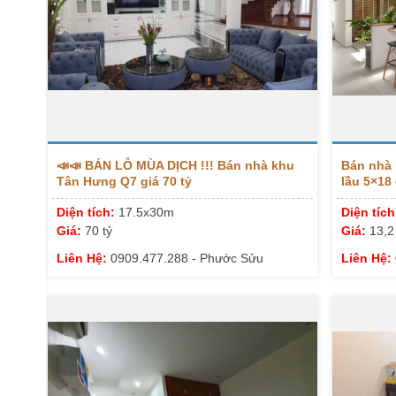
📣📣 BÁN LỖ MÙA DỊCH !!! Bán nhà khu
Bán nhà
Tân Hưng Q7 giá 70 tỷ
lầu 5×18 
Diện tích:
17.5x30m
Diện tíc
Giá:
70 tỷ
Giá:
13,2
Liên Hệ:
0909.477.288 - Phước Sửu
Liên Hệ: