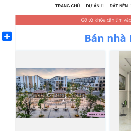
TRANG CHỦ
DỰ ÁN
ĐẤT NỀN
Bán nhà 
Share