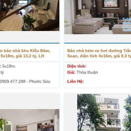
ủ bán nhà khu Kiều Đàm,
Bán nhà hẻm xe hơi đường Trầ
 5x18m, giá 13,2 tỷ, LH
Soạn, diện tích 4x16m, giá 9.3 t
.288
0918.089.169
h:
5x18m.
Diện tích:
 tỷ
Giá:
Thỏa thuận
0909.477.288 - Phước Sửu
Liên Hệ: