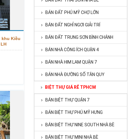
BÁN ĐẤT THÁI SƠN NHÀ BÈ
BÁN ĐẤT PHÚ MỸ CHỢ LỚN
BÁN ĐẤT NGHỈ NGƠI GIẢI TRÍ
BÁN ĐẤT TRUNG SƠN BÌNH CHÁNH
 khu Kiều
, LH
BÁN NHÀ CÔNG ÍCH QUẬN 4
BÁN NHÀ HIM LAM QUẬN 7
BÁN NHÀ ĐƯỜNG SỐ TÂN QUY
BIỆT THỰ GIÁ RẺ TPHCM
BÁN BIỆT THỰ QUẬN 7
BÁN BIỆT THỰ PHÚ MỸ HƯNG
BÁN BIỆT THỰ NINE SOUTH NHÀ BÈ
BÁN BIỆT THỰ MINI NHÀ BÈ