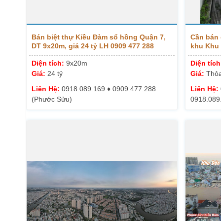
Bán biệt thự Kiều Đàm sổ hồng Quận 7,
Cần bán 
DT 9x20m, giá 24 tỷ LH 0909 477 288
khu Khu
Diện tích:
9x20m
Diện tíc
Giá:
24 tỷ
Giá:
Thỏa
Liên Hệ:
0918.089.169 ♦️ 0909.477.288
Liên Hệ:
(Phước Sửu)
0918.089