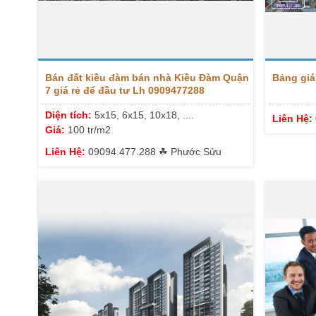
Bán đất kiều đàm bán nhà Kiều Đàm Quận
Bảng giá
7 giá rẻ để đầu tư Lh 0909477288
Diện tích:
5x15, 6x15, 10x18, ....
Liên Hệ:
Giá:
100 tr/m2
Liên Hệ:
09094.477.288 ☘ Phước Sửu