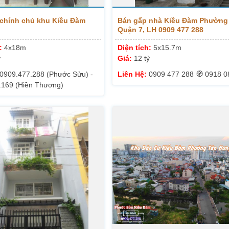
chính chủ khu Kiều Đàm
Bán gấp nhà Kiều Đàm Phường
Quận 7, LH 0909 477 288
h:
4x18m
Diện tích:
5x15.7m
ỷ
Giá:
12 tỷ
0909.477.288 (Phước Sửu) -
Liên Hệ:
0909 477 288 🧭 0918 0
.169 (Hiền Thương)