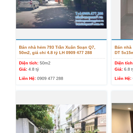
Bán nhà hẻm 793 Trần Xuân Soạn Q7,
Bán nhà 
50m2, giá chỉ 4.8 tỷ LH 0909 477 288
DT 5x15m
Diện tích:
50m2
Diện tíc
Giá:
4.8 tỷ
Giá:
6.8 t
Liên Hệ:
0909 477 288
Liên Hệ: