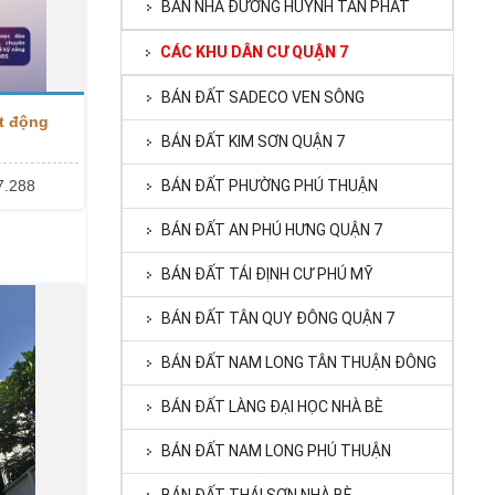
BÁN NHÀ ĐƯỜNG HUỲNH TẤN PHÁT
CÁC KHU DÂN CƯ QUẬN 7
BÁN ĐẤT SADECO VEN SÔNG
t động
BÁN ĐẤT KIM SƠN QUẬN 7
7.288
BÁN ĐẤT PHƯỜNG PHÚ THUẬN
BÁN ĐẤT AN PHÚ HƯNG QUẬN 7
BÁN ĐẤT TÁI ĐỊNH CƯ PHÚ MỸ
BÁN ĐẤT TÂN QUY ĐÔNG QUẬN 7
BÁN ĐẤT NAM LONG TÂN THUẬN ĐÔNG
BÁN ĐẤT LÀNG ĐẠI HỌC NHÀ BÈ
BÁN ĐẤT NAM LONG PHÚ THUẬN