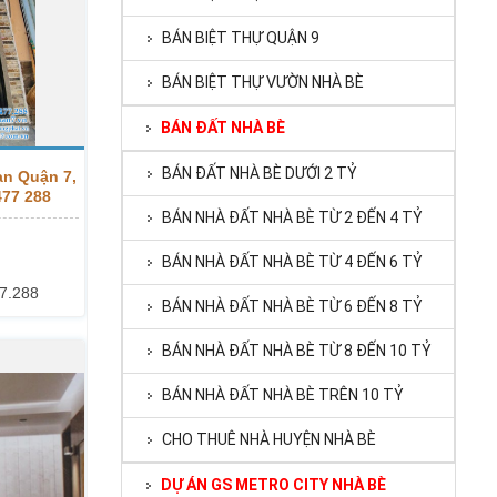
BÁN BIỆT THỰ QUẬN 9
BÁN BIỆT THỰ VƯỜN NHÀ BÈ
BÁN ĐẤT NHÀ BÈ
BÁN ĐẤT NHÀ BÈ DƯỚI 2 TỶ
ạn Quận 7,
477 288
BÁN NHÀ ĐẤT NHÀ BÈ TỪ 2 ĐẾN 4 TỶ
BÁN NHÀ ĐẤT NHÀ BÈ TỪ 4 ĐẾN 6 TỶ
7.288
BÁN NHÀ ĐẤT NHÀ BÈ TỪ 6 ĐẾN 8 TỶ
BÁN NHÀ ĐẤT NHÀ BÈ TỪ 8 ĐẾN 10 TỶ
BÁN NHÀ ĐẤT NHÀ BÈ TRÊN 10 TỶ
CHO THUÊ NHÀ HUYỆN NHÀ BÈ
DỰ ÁN GS METRO CITY NHÀ BÈ