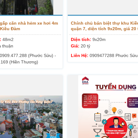
gấp căn nhà hẻm xe hơi 4m
Chính chủ bán biệt thự khu Ki
 Kiều Đàm
quận 7, diện tích 9x20m, giá 20 
0909477288
h:
48m2
Diện tích:
9x20m
 thuận
Giá:
20 tỷ
0909.477.288 (Phước Sửu) -
Liên Hệ:
0909477288 Phước Sửu
.169 (Hiền Thương)