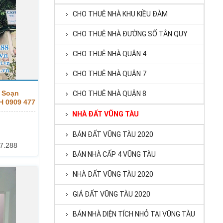
CHO THUÊ NHÀ KHU KIỀU ĐÀM
CHO THUÊ NHÀ ĐƯỜNG SỐ TÂN QUY
CHO THUÊ NHÀ QUẬN 4
CHO THUÊ NHÀ QUẬN 7
n Soạn
CHO THUÊ NHÀ QUẬN 8
LH 0909 477
NHÀ ĐẤT VŨNG TÀU
BÁN ĐẤT VŨNG TÀU 2020
7.288
BÁN NHÀ CẤP 4 VŨNG TÀU
NHÀ ĐẤT VŨNG TÀU 2020
GIÁ ĐẤT VŨNG TÀU 2020
BÁN NHÀ DIỆN TÍCH NHỎ TẠI VŨNG TÀU