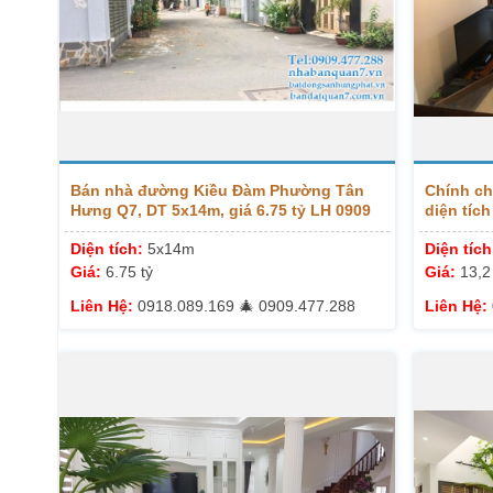
Bán nhà đường Kiều Đàm Phường Tân
Chính ch
Hưng Q7, DT 5x14m, giá 6.75 tỷ LH 0909
diện tích
477 288
0909.477
Diện tích:
5x14m
Diện tíc
Giá:
6.75 tỷ
Giá:
13,2
Liên Hệ:
0918.089.169 🎄 0909.477.288
Liên Hệ: