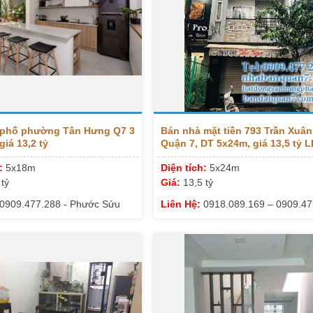
 phố phường Tân Hưng Q7 3
Bán nhà mặt tiền 793 Trần Xuâ
giá 13,2 tỷ
Quận 7, DT 5x24m, giá 13,5 tỷ 
288
h:
5x18m
Diện tích:
5x24m
 tỷ
Giá:
13,5 tỷ
0909.477.288 - Phước Sửu
Liên Hệ:
0918.089.169 – 0909.47