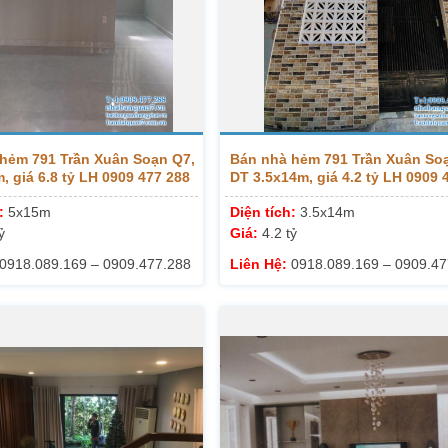
hẻm 791 Trần Xuân Soạn Q7,
Bán nhà hẻm 791 Trần Xuân So
, giá 6.8 tỷ LH 0909 477 288
DT 3.5x14m, giá 4.2 tỷ LH 0909 
h:
5x15m
Diện tích:
3.5x14m
ỷ
Giá:
4.2 tỷ
0918.089.169 – 0909.477.288
Liên Hệ:
0918.089.169 – 0909.47