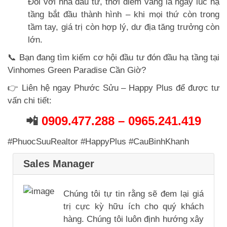
Đối với nhà đầu tư, thời điểm vàng là ngay lúc hạ
tầng bắt đầu thành hình – khi mọi thứ còn trong
tầm tay, giá trị còn hợp lý, dư địa tăng trưởng còn
lớn.
📞 Bạn đang tìm kiếm cơ hội đầu tư đón đầu hạ tầng tại
Vinhomes Green Paradise Cần Giờ?
👉 Liên hệ ngay Phước Sửu – Happy Plus để được tư
vấn chi tiết:
📲
0909.477.288 – 0965.241.419
#PhuocSuuRealtor #HappyPlus #CauBinhKhanh
Sales Manager
Chúng tôi tự tin rằng sẽ đem lại giá
trị cực kỳ hữu ích cho quý khách
hàng. Chúng tôi luôn định hướng xây