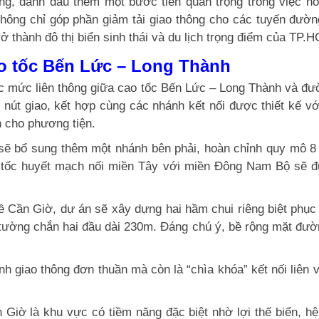
g, đánh dấu thêm một bước tiến quan trọng trong việc ho
 không chỉ góp phần giảm tải giao thông cho các tuyến đư
thành đô thị biển sinh thái và du lịch trọng điểm của TP.
ao tốc Bến Lức – Long Thành
ác mức liên thông giữa cao tốc Bến Lức – Long Thành và đư
 nút giao, kết hợp cùng các nhánh kết nối được thiết kế vớ
n cho phương tiện.
 sẽ bổ sung thêm một nhánh bên phải, hoàn chỉnh quy mô 8 
ao tốc huyết mạch nối miền Tây với miền Đông Nam Bộ sẽ đ
 Cần Giờ, dự án sẽ xây dựng hai hầm chui riêng biệt phục
tường chắn hai đầu dài 230m. Đáng chú ý, bề rộng mặt đườ
nh giao thông đơn thuần mà còn là “chìa khóa” kết nối liên v
 Giờ là khu vực có tiềm năng đặc biệt nhờ lợi thế biển, hệ