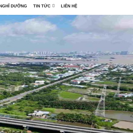
NGHĨ DƯỠNG
TIN TỨC
LIÊN HỆ