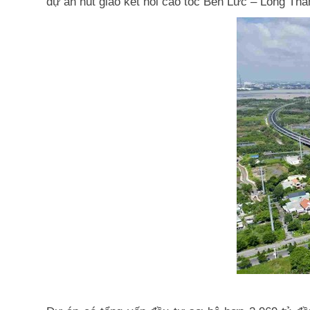
dự án nút giao kết nối cao tốc Bến Lức – Long T