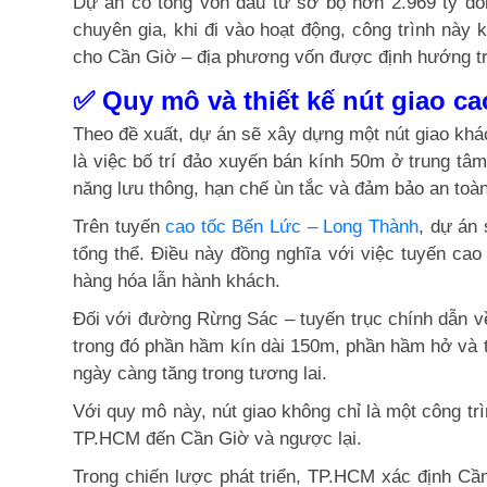
Dự án có tổng vốn đầu tư sơ bộ hơn 2.969 tỷ đồn
chuyên gia, khi đi vào hoạt động, công trình này
cho Cần Giờ – địa phương vốn được định hướng trở 
✅ Quy mô và thiết kế nút giao c
Theo đề xuất, dự án sẽ xây dựng một nút giao kh
là việc bố trí đảo xuyến bán kính 50m ở trung tâm
năng lưu thông, hạn chế ùn tắc và đảm bảo an toà
Trên tuyến
cao tốc Bến Lức – Long Thành
, dự án
tổng thể. Điều này đồng nghĩa với việc tuyến c
hàng hóa lẫn hành khách.
Đối với đường Rừng Sác – tuyến trục chính dẫn về
trong đó phần hầm kín dài 150m, phần hầm hở và 
ngày càng tăng trong tương lai.
Với quy mô này, nút giao không chỉ là một công trì
TP.HCM đến Cần Giờ và ngược lại.
Trong chiến lược phát triển, TP.HCM xác định Cần