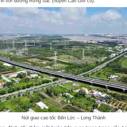
hành với đường Rừng Sác (huyện Cần Giờ cũ).
Nút giao cao tốc Bến Lức – Long Thành