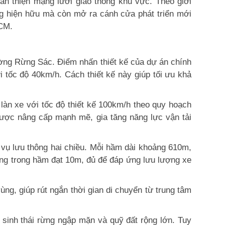
àn thiện mạng lưới giao thông khu vực. Theo giới
ờng hiện hữu mà còn mở ra cánh cửa phát triển mới
HCM.
ờng Rừng Sác. Điểm nhấn thiết kế của dự án chính
i tốc độ 40km/h. Cách thiết kế này giúp tối ưu khả
làn xe với tốc độ thiết kế 100km/h theo quy hoạch
ược nâng cấp mạnh mẽ, gia tăng năng lực vận tải
 vụ lưu thông hai chiều. Mỗi hầm dài khoảng 610m,
ng trong hầm đạt 10m, đủ để đáp ứng lưu lượng xe
ùng, giúp rút ngắn thời gian di chuyển từ trung tâm
 sinh thái rừng ngập mặn và quỹ đất rộng lớn. Tuy