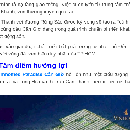
hính là hạ tầng giao thông. Việc di chuyển từ trung tâm 
Khánh, vốn thường xuyên quá tải.
g Thành với đường Rừng Sác được kỳ vọng sẽ tạo ra “cú híc
 cùng cầu Cần Giờ đang trong quá trình chuẩn bị triển khai
ất động sản.
ớc vào giai đoạn phát triển bứt phá tương tự như Thủ Đức 
g với vùng đất ven biển duy nhất của TP.HCM.
 Tâm điểm hưởng lợi
inhomes Paradise Cần Giờ
nổi lên như một biểu tượng m
lớn tại xã Long Hòa và thị trấn Cần Thạnh, hướng tới trở t