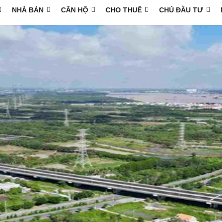
NHÀ BÁN
CĂN HỘ
CHO THUÊ
CHỦ ĐẦU TƯ