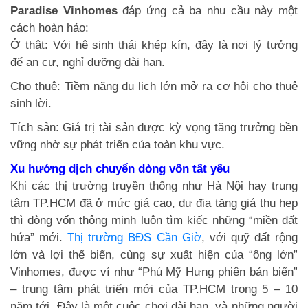
Paradise Vinhomes
đáp ứng cả ba nhu cầu này một
cách hoàn hảo:
Ở thật: Với hệ sinh thái khép kín, đây là nơi lý tưởng
để an cư, nghỉ dưỡng dài hạn.
Cho thuê: Tiềm năng du lịch lớn mở ra cơ hội cho thuê
sinh lời.
Tích sản: Giá trị tài sản được kỳ vọng tăng trưởng bền
vững nhờ sự phát triển của toàn khu vực.
Xu hướng dịch chuyển dòng vốn tất yếu
Khi các thị trường truyền thống như Hà Nội hay trung
tâm TP.HCM đã ở mức giá cao, dư địa tăng giá thu hẹp
thì dòng vốn thông minh luôn tìm kiếc những “miền đất
hứa” mới.
Thị trường BĐS Cần Giờ
, với quỹ đất rộng
lớn và lợi thế biển, cùng sự xuất hiện của “ông lớn”
Vinhomes, được ví như “Phú Mỹ Hưng phiên bản biển”
– trung tâm phát triển mới của TP.HCM trong 5 – 10
năm tới. Đây là một cuộc chơi dài hạn, và những người