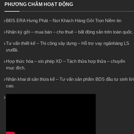
PHƯƠNG CHÂM HOẠT ĐỘNG
BĐS ERA Hưng Phát – Nơi Khách Hàng Gởi Trọn Niềm tin
Nhận ký gởi – mua bán – cho thuê – bất động sản trên toàn quốc.
Tư vấn thiết kế – Thi công xây dựng – Hỗ trợ vay ngânhàng LS
ưuđãi.
Hợp thức hóa – xin phép XD – Tách thửa hợp thửa – chuyển
mục đích.
Nhận khai di sản thừa kế – Tư vấn sản phẩm BDS đầu tư sinh lời
cao.