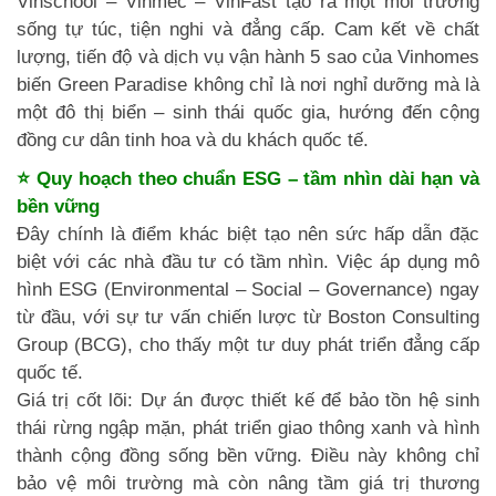
Vinschool – Vinmec – VinFast tạo ra một môi trường
sống tự túc, tiện nghi và đẳng cấp. Cam kết về chất
lượng, tiến độ và dịch vụ vận hành 5 sao của Vinhomes
biến Green Paradise không chỉ là nơi nghỉ dưỡng mà là
một đô thị biển – sinh thái quốc gia, hướng đến cộng
đồng cư dân tinh hoa và du khách quốc tế.
⭐ Quy hoạch theo chuẩn ESG – tầm nhìn dài hạn và
bền vững
Đây chính là điểm khác biệt tạo nên sức hấp dẫn đặc
biệt với các nhà đầu tư có tầm nhìn. Việc áp dụng mô
hình ESG (Environmental – Social – Governance) ngay
từ đầu, với sự tư vấn chiến lược từ Boston Consulting
Group (BCG), cho thấy một tư duy phát triển đẳng cấp
quốc tế.
Giá trị cốt lõi: Dự án được thiết kế để bảo tồn hệ sinh
thái rừng ngập mặn, phát triển giao thông xanh và hình
thành cộng đồng sống bền vững. Điều này không chỉ
bảo vệ môi trường mà còn nâng tầm giá trị thương