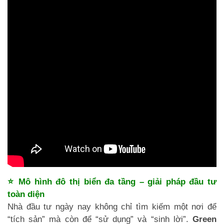
⭐ Mô hình đô thị biển đa tầng – giải pháp đầu tư
toàn diện
Nhà đầu tư ngày nay không chỉ tìm kiếm một nơi để
“tích sản” mà còn để “sử dụng” và “sinh lời”.
Green