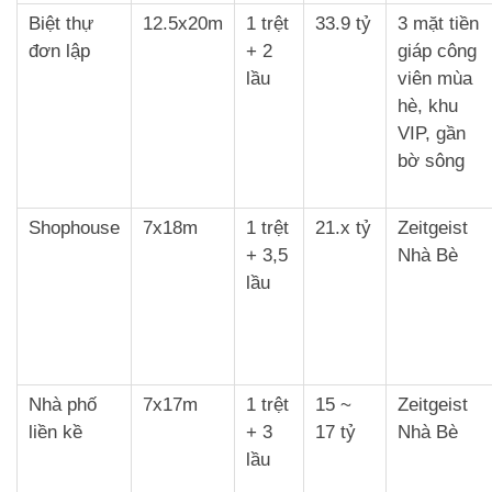
Biệt thự
12.5x20m
1 trệt
33.9 tỷ
3 mặt tiền
đơn lập
+ 2
giáp công
lầu
viên mùa
hè, khu
VIP, gần
bờ sông
Shophouse
7x18m
1 trệt
21.x tỷ
Zeitgeist
+ 3,5
Nhà Bè
lầu
Nhà phố
7x17m
1 trệt
15 ~
Zeitgeist
liền kề
+ 3
17 tỷ
Nhà Bè
lầu