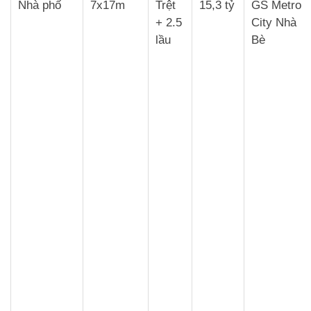
Nhà phố
7x17m
Trệt
15,3 tỷ
GS Metro
+ 2.5
City Nhà
lầu
Bè