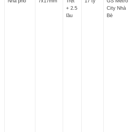
Nhà phố
7x17mm
Trệt
17 tỷ
GS Metro
+ 2.5
City Nhà
lầu
Bè