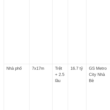
Nhà phố
7x17m
Trệt
16.7 tỷ
GS Metro
+ 2.5
City Nhà
lầu
Bè