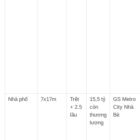
Nhà phố
7x17m
Trệt
15,5 tỷ
GS Metro
+ 2.5
còn
City Nhà
lầu
thương
Bè
lượng