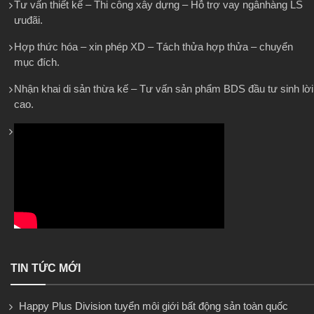
Tư vấn thiết kế – Thi công xây dựng – Hỗ trợ vay ngânhàng LS
ưuđãi.
Hợp thức hóa – xin phép XD – Tách thửa hợp thửa – chuyển
mục đích.
Nhận khai di sản thừa kế – Tư vấn sản phẩm BDS đầu tư sinh lời
cao.
TIN TỨC MỚI
Happy Plus Division tuyển môi giới bất động sản toàn quốc