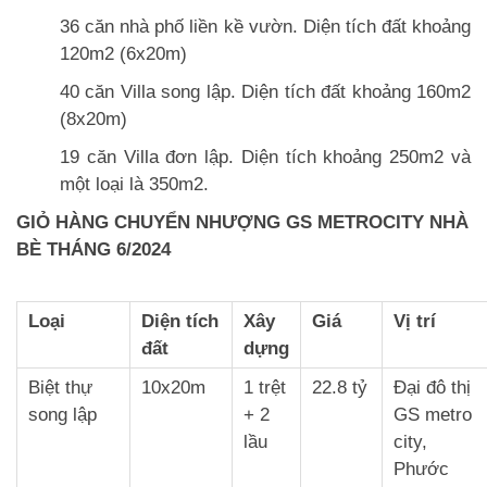
36 căn nhà phố liền kề vườn. Diện tích đất khoảng
120m2 (6x20m)
40 căn Villa song lập. Diện tích đất khoảng 160m2
(8x20m)
19 căn Villa đơn lập. Diện tích khoảng 250m2 và
một loại là 350m2.
GIỎ HÀNG CHUYỂN NHƯỢNG GS METROCITY NHÀ
BÈ THÁNG 6/2024
Loại
Diện tích
Xây
Giá
Vị trí
đất
dựng
Biệt thự
10x20m
1 trệt
22.8 tỷ
Đại đô thị
song lập
+ 2
GS metro
lầu
city,
Phước