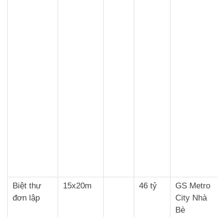
Biệt thự
15x20m
46 tỷ
GS Metro
đơn lập
City Nhà
Bè