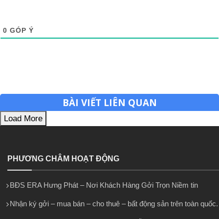
0
GÓP Ý
BÀI VIẾT LIÊN QUAN
Load More
PHƯƠNG CHÂM HOẠT ĐỘNG
BĐS ERA Hưng Phát – Nơi Khách Hàng Gởi Trọn Niềm tin
Nhận ký gởi – mua bán – cho thuê – bất động sản trên toàn quốc.