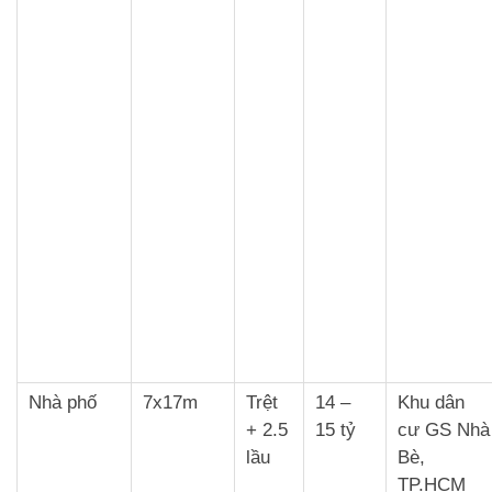
Nhà phố
7x17m
Trệt
14 –
Khu dân
+ 2.5
15 tỷ
cư GS Nhà
lầu
Bè,
TP.HCM