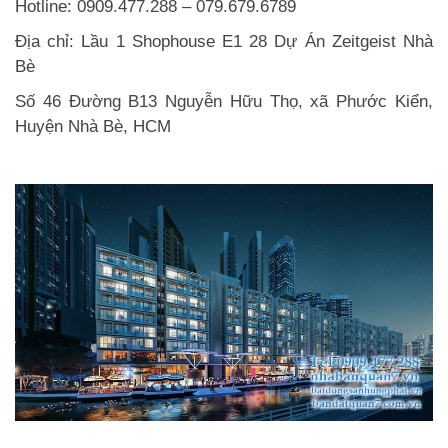
Hotline: 0909.477.288 – 079.679.6789
Địa chỉ: Lầu 1 Shophouse E1 28 Dự Án Zeitgeist Nhà
Bè
Số 46 Đường B13 Nguyễn Hữu Thọ, xã Phước Kiển,
Huyện Nhà Bè, HCM