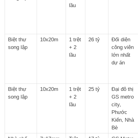
lầu
Biệt thự
10x20m
1 trệt
26 tỷ
Đối diện
song lập
+ 2
công viên
lầu
lớn nhất
dự án
Biệt thự
10x20m
1 trệt
25 tỷ
Đại đô thị
song lập
+ 2
GS metro
lầu
city,
Phước
Kiển, Nhà
Bè