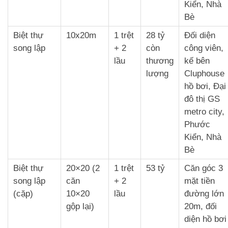
Kiển, Nhà
Bè
Biệt thự
10x20m
1 trệt
28 tỷ
Đối diện
song lập
+ 2
còn
công viên,
lầu
thương
kế bên
lượng
Cluphouse
hồ bơi, Đại
đô thị GS
metro city,
Phước
Kiển, Nhà
Bè
Biệt thự
20×20 (2
1 trệt
53 tỷ
Căn góc 3
song lập
căn
+ 2
mặt tiền
(cặp)
10×20
lầu
đường lớn
gộp lại)
20m, đối
diện hồ bơi