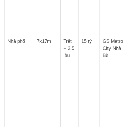
Nhà phố
7x17m
Trệt
15 tỷ
GS Metro
+ 2.5
City Nhà
lầu
Bè