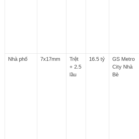
Nhà phố
7x17mm
Trệt
16.5 tỷ
GS Metro
+ 2.5
City Nhà
lầu
Bè