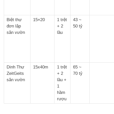
Biệt thự
15×20
1 trệt
43 ~
đơn lập
+ 2
50 tỷ
sân vườn
lầu
Dinh Thự
15x40m
1 trệt
65 ~
ZeitGeits
+ 2
70 tỷ
sân vườn
lầu +
1
hầm
rượu