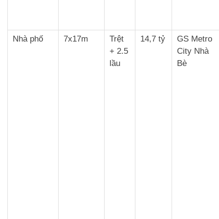
Nhà phố
7x17m
Trệt
14,7 tỷ
GS Metro
+ 2.5
City Nhà
lầu
Bè