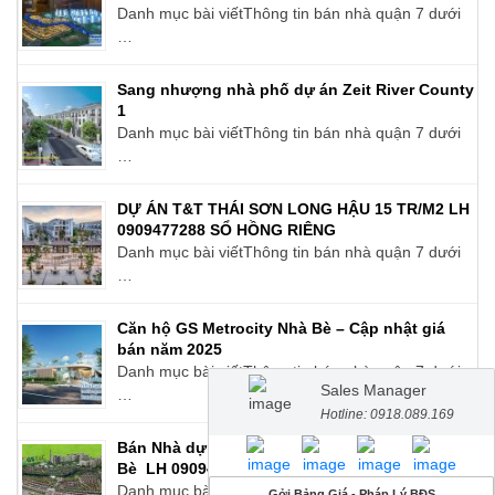
Danh mục bài viếtThông tin bán nhà quận 7 dưới
…
Sang nhượng nhà phố dự án Zeit River County
1
Danh mục bài viếtThông tin bán nhà quận 7 dưới
…
DỰ ÁN T&T THÁI SƠN LONG HẬU 15 TR/M2 LH
0909477288 SỔ HỒNG RIÊNG
Danh mục bài viếtThông tin bán nhà quận 7 dưới
…
Căn hộ GS Metrocity Nhà Bè – Cập nhật giá
bán năm 2025
Danh mục bài viếtThông tin bán nhà quận 7 dưới
Sales Manager
…
Hotline: 0918.089.169
Bán Nhà dự án GS Metrocity – Zeitgeist Nhà
Bè LH 0909477288
Danh mục bài viếtThông tin bán nhà quận 7 dưới
Gởi Bảng Giá - Pháp Lý BĐS