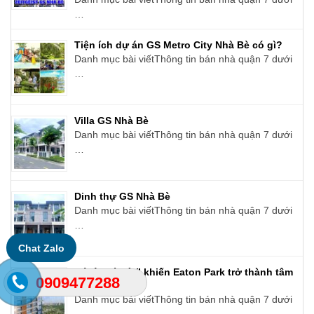
…
Tiện ích dự án GS Metro City Nhà Bè có gì?
Danh mục bài viếtThông tin bán nhà quận 7 dưới
…
Villa GS Nhà Bè
Danh mục bài viếtThông tin bán nhà quận 7 dưới
…
Dinh thự GS Nhà Bè
Danh mục bài viếtThông tin bán nhà quận 7 dưới
…
Chat Zalo
Hé lộ “bí mật” khiến Eaton Park trở thành tâm
0909477288
điểm đầu tư
Danh mục bài viếtThông tin bán nhà quận 7 dưới