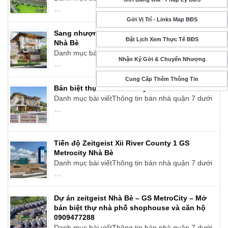
…
Gởi Vị Trí - Links Map BĐS
Sang nhượng biệt thự song lập GS MetroCity
Đặt Lịch Xem Thực Tế BĐS
Nhà Bè
Danh mục bài viếtThông tin bán nhà quận 7 dưới
Nhận Ký Gởi & Chuyển Nhượng
…
Cung Cấp Thêm Thông Tin
Bán biệt thự GS Metro City Nhà Bè
Danh mục bài viếtThông tin bán nhà quận 7 dưới
…
Tiến độ Zeitgeist Xii River County 1 GS
Metrocity Nhà Bè
Danh mục bài viếtThông tin bán nhà quận 7 dưới
…
Dự án zeitgeist Nhà Bè – GS MetroCity – Mở
bán biệt thự nhà phố shophouse và căn hộ
0909477288
Danh mục bài viếtThông tin bán nhà quận 7 dưới