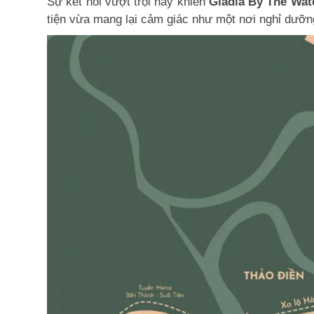
Sự kết nối vượt trội này khiến
Gladia By The Wat
tiện vừa mang lại cảm giác như một nơi nghỉ dưỡng