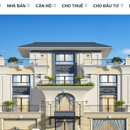
NHÀ BÁN
CĂN HỘ
CHO THUÊ
CHỦ ĐẦU TƯ