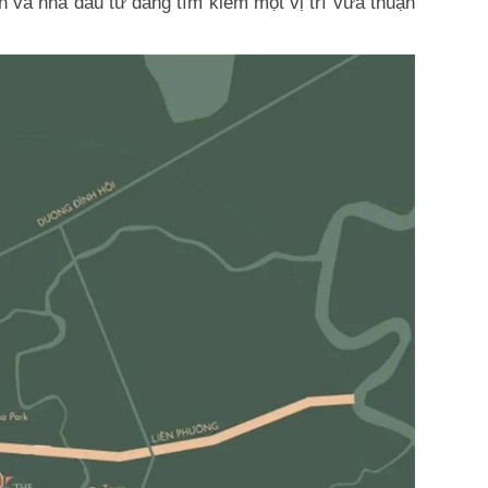
h và nhà đầu tư đang tìm kiếm một vị trí vừa thuận