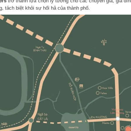
ers
trở thành lựa chọn lý tưởng cho các chuyên gia, gia đìn
, tách biệt khỏi sự hối hả của thành phố.