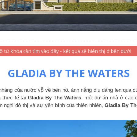
GLADIA BY THE WATERS
hàng của nước vỗ về bên hồ, ánh nắng dịu dàng len qua cử
 thực tế tại
Gladia By The Waters
, một dự án nhà ở cao 
n nghi đô thị và sự yên bình của thiên nhiên,
Gladia By Th