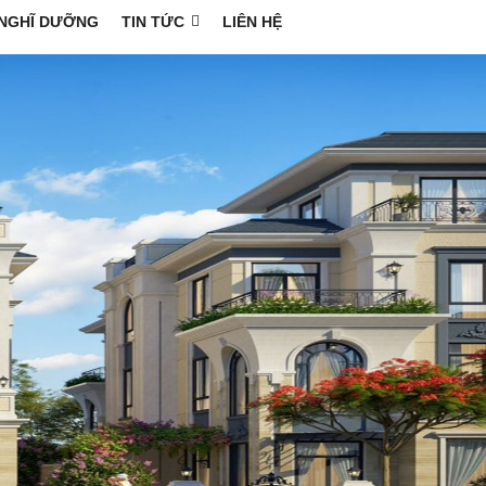
NGHĨ DƯỠNG
TIN TỨC
LIÊN HỆ