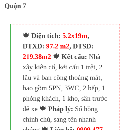
Quận 7
🍁 Diện tích:
5.2x19m
,
DTXD:
97.2 m2
, DTSD:
219.38m2
🍁 Kết cấu:
Nhà
xây kiên cố, kết cấu 1 trệt, 2
lầu và ban công thoáng mát,
bao gồm 5PN, 3WC, 2 bếp, 1
phòng khách, 1 kho, sân trước
để xe
🍁 Pháp lý:
Sổ hồng
chính chủ, sang tên nhanh
chóng
🍁 Liên hệ:
0909 477