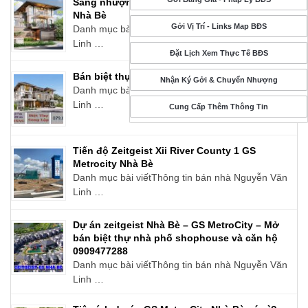
Sang nhượng biệt thự song lập GS MetroCity
Nhà Bè
Gởi Vị Trí - Links Map BĐS
Danh mục bài viếtThông tin bán nhà Nguyễn Văn
Linh …
Đặt Lịch Xem Thực Tế BĐS
Bán biệt thự GS Metro City Nhà Bè
Nhận Ký Gởi & Chuyển Nhượng
Danh mục bài viếtThông tin bán nhà Nguyễn Văn
Linh …
Cung Cấp Thêm Thông Tin
Tiến độ Zeitgeist Xii River County 1 GS
Metrocity Nhà Bè
Danh mục bài viếtThông tin bán nhà Nguyễn Văn
Linh …
Dự án zeitgeist Nhà Bè – GS MetroCity – Mở
bán biệt thự nhà phố shophouse và căn hộ
0909477288
Danh mục bài viếtThông tin bán nhà Nguyễn Văn
Linh …