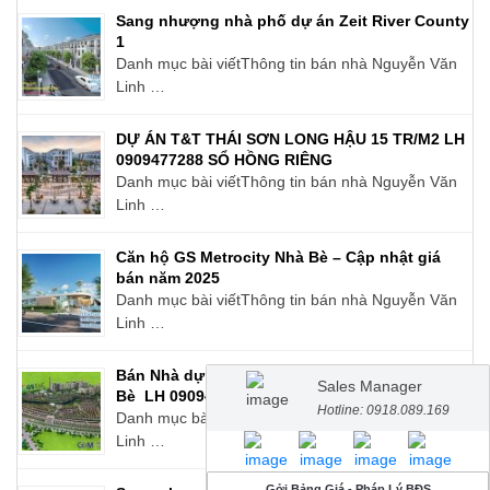
Sang nhượng nhà phố dự án Zeit River County
1
Danh mục bài viếtThông tin bán nhà Nguyễn Văn
Linh …
DỰ ÁN T&T THÁI SƠN LONG HẬU 15 TR/M2 LH
0909477288 SỔ HỒNG RIÊNG
Danh mục bài viếtThông tin bán nhà Nguyễn Văn
Linh …
Căn hộ GS Metrocity Nhà Bè – Cập nhật giá
bán năm 2025
Danh mục bài viếtThông tin bán nhà Nguyễn Văn
Linh …
Bán Nhà dự án GS Metrocity – Zeitgeist Nhà
Sales Manager
Bè LH 0909477288
Hotline: 0918.089.169
Danh mục bài viếtThông tin bán nhà Nguyễn Văn
Linh …
Gởi Bảng Giá - Pháp Lý BĐS