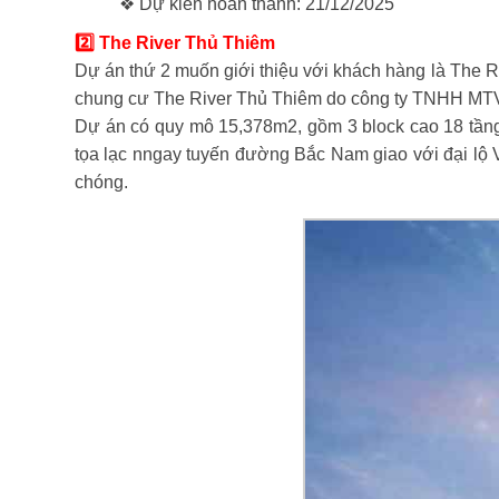
❖ Dự kiến hoàn thành: 21/12/2025
2️⃣ The River Thủ Thiêm
Dự án thứ 2 muốn giới thiệu với khách hàng là The 
chung cư The River Thủ Thiêm do công ty TNHH MTV
Dự án có quy mô 15,378m2, gồm 3 block cao 18 tầng
tọa lạc nngay tuyến đường Bắc Nam giao với đại lộ Vò
chóng.