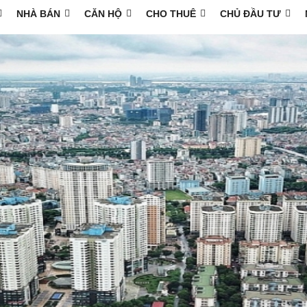
NHÀ BÁN
CĂN HỘ
CHO THUÊ
CHỦ ĐẦU TƯ