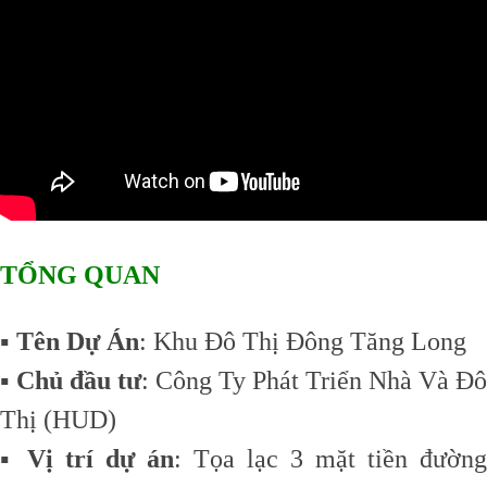
TỔNG QUAN
▪️
Tên Dự Án
: Khu Đô Thị Đông Tăng Long
▪️
Chủ đầu tư
: Công Ty Phát Triển Nhà Và Đô
Thị (HUD)
▪️
Vị trí dự án
: Tọa lạc 3 mặt tiền đường