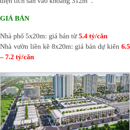
diện tích sàn vào khoảng 312m
.
GIÁ BÁN
Nhà phố 5x20m: giá bán từ
5.4 tỷ/căn
Nhà vườn liền kề 8x20m: giá bán dự kiến
6.5
– 7.2 tỷ/căn