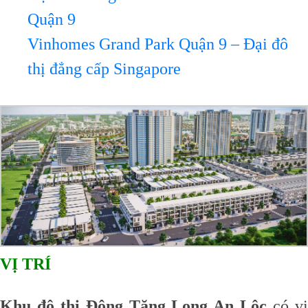
Quận 9
Vinhomes Grand Park Quận 9 – Đại đô
thị đẳng cấp Singapore
VỊ TRÍ
Khu đô thị Đông Tăng Long An Lộc
có v