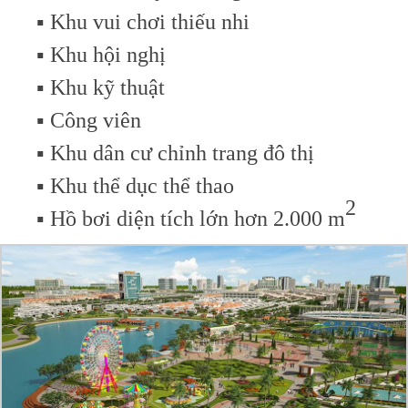
▪️ Khu vui chơi thiếu nhi
▪️ Khu hội nghị
▪️ Khu kỹ thuật
▪️ Công viên
▪️ Khu dân cư chỉnh trang đô thị
▪️ Khu thể dục thể thao
2
▪️ Hồ bơi diện tích lớn hơn 2.000 m