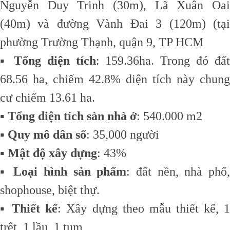
Nguyễn Duy Trinh (30m), Lã Xuân Oai
(40m) và đường Vành Đai 3 (120m) (tại
phường Trường Thạnh, quận 9, TP HCM
▪️
Tổng diện tích
: 159.36ha. Trong đó đất
68.56 ha, chiếm 42.8% diện tích này chung
cư chiếm 13.61 ha.
▪️
Tổng diện tích sàn nhà ở
: 540.000 m2
▪️
Quy mô dân số
: 35,000 người
▪️
Mật độ xây dựng
: 43%
▪️
Loại hình sản phẩm
: đất nền, nhà phố
shophouse, biệt thự.
▪️
Thiết kế
: Xây dựng theo mẫu thiết kế, 
trệt, 1 lầu, 1 tum