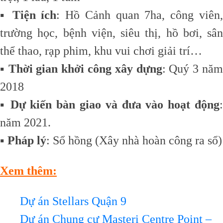
▪️
Tiện ích
: Hồ Cảnh quan 7ha, công viên
trường học, bệnh viện, siêu thị, hồ bơi, sân
thể thao, rạp phim, khu vui chơi giải trí…
▪️
Thời gian khởi công xây dựng
: Quý 3 nă
2018
▪️
Dự kiến bàn giao và đưa vào hoạt động
năm 2021.
▪️
Pháp lý
: Sổ hồng (Xây nhà hoàn công ra sổ)
Xem thêm:
Dự án Stellars Quận 9
Dự án Chung cư Masteri Centre Point –