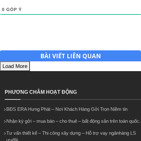
0
GÓP Ý
BÀI VIẾT LIÊN QUAN
Load More
PHƯƠNG CHÂM HOẠT ĐỘNG
BĐS ERA Hưng Phát – Nơi Khách Hàng Gởi Trọn Niềm tin
Nhận ký gởi – mua bán – cho thuê – bất động sản trên toàn quốc.
Tư vấn thiết kế – Thi công xây dựng – Hỗ trợ vay ngânhàng LS
ưuđãi.