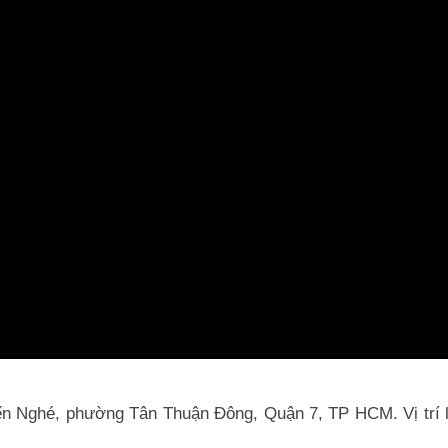
 Nghé, phường Tân Thuận Đông, Quận 7, TP HCM. Vị trí li