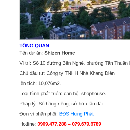
TỔNG QUAN
Tên dự án:
Shizen Home
Vị trí: Số 10 đường Bến Nghé, phường Tân Thuận
Chủ đầu tư: Công ty TNHH Nhà Khang Điền
iện tích: 10,076m2.
Loại hình phát triển: căn hộ, shophouse.
Pháp lý: Sổ hồng riêng, sở hữu lâu dài.
Đơn vị phân phối:
BĐS Hưng Phát
Hotline:
0909.477.288 – 079.679.6789