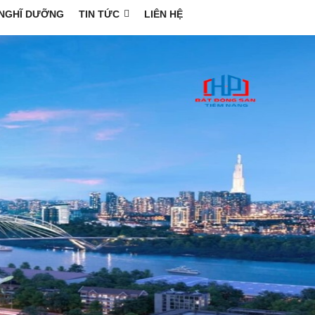
NGHĨ DƯỠNG
TIN TỨC
LIÊN HỆ