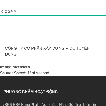
0
GÓP Ý
CÔNG TY CỔ PHẦN XÂY DỰNG VIDC TUYỂN
DỤNG
Image metadata
Shutter Speed: 1/inf second
PHƯƠNG CHÂM HOẠT ĐỘNG
BĐS ERA Hưng Phát – Nơi Khách Hàng Gởi Trọn Niềm tin