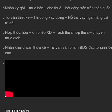
Nhận ký gởi – mua bán – cho thuê – bất động sản trên toàn quốc.
Tư vấn thiết kế – Thi công xây dựng – Hỗ trợ vay ngânhàng LS
ưuđãi.
Hợp thức hóa – xin phép XD – Tách thửa hợp thửa – chuyển
mục đích.
Nhận khai di sản thừa kế – Tư vấn sản phẩm BDS đầu tư sinh lời
cao.
TIN TỨC MỚI