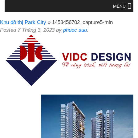
MENU
Khu đô thị Park City
» 1453456702_capture5-min
Posted
7 Tháng 3, 2023
by
phuoc suu
.