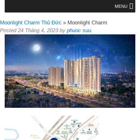
MENU
Moonlight Charm Thủ Đức
» Moonlight Charm
Posted
24 Tháng 4, 2023
by
phuoc suu
.