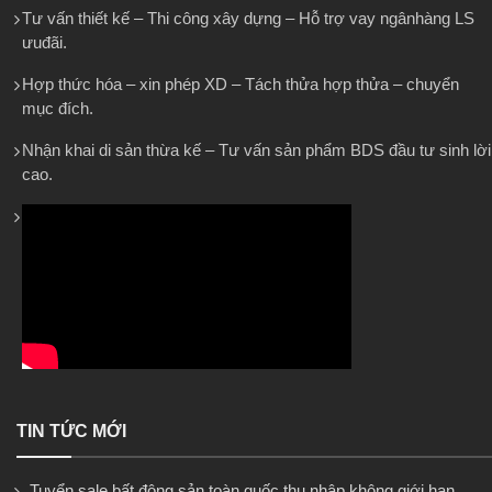
Tư vấn thiết kế – Thi công xây dựng – Hỗ trợ vay ngânhàng LS
ưuđãi.
Hợp thức hóa – xin phép XD – Tách thửa hợp thửa – chuyển
mục đích.
Nhận khai di sản thừa kế – Tư vấn sản phẩm BDS đầu tư sinh lời
cao.
TIN TỨC MỚI
Tuyển sale bất động sản toàn quốc thu nhập không giới hạn