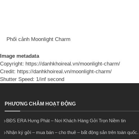
Phối cảnh Moonlight Charm
Image metadata
Copyright: https://danhkhoireal.vn/moonlight-charm/
Credit: https://danhkhoireal.vn/moonlight-charm/
Shutter Speed: 1/inf second
PHƯƠNG CHÂM HOẠT ĐỘNG
BĐS ERA Hưng Phát – Nơi Khách Hàng Gởi Trọn Niềm tin
Nhận ký gởi – mua bán – cho thuê – bất động sản trên toàn quốc.