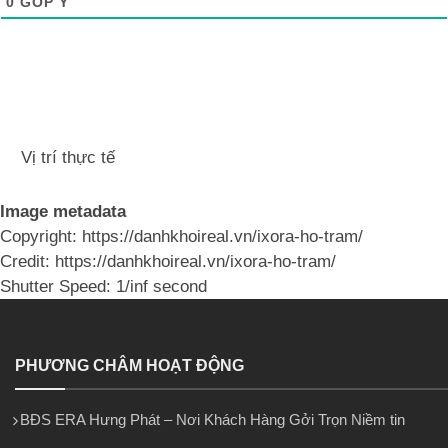
0
GÓP Ý
Vị trí thực tế
Image metadata
Copyright: https://danhkhoireal.vn/ixora-ho-tram/
Credit: https://danhkhoireal.vn/ixora-ho-tram/
Shutter Speed: 1/inf second
PHƯƠNG CHÂM HOẠT ĐỘNG
BĐS ERA Hưng Phát – Nơi Khách Hàng Gởi Trọn Niềm tin