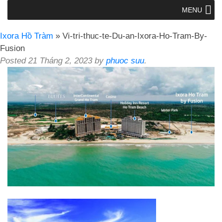
MENU
Ixora Hồ Tràm
» Vi-tri-thuc-te-Du-an-Ixora-Ho-Tram-By-
Fusion
Posted
21 Tháng 2, 2023
by
phuoc suu
.