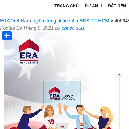
TRANG CHỦ
DỰ ÁN
ĐẤT NỀN
ERA Việt Nam tuyển dụng nhân viên BĐS TP HCM
» 40664
Posted
19 Tháng 8, 2021
by
phuoc suu
.
Share