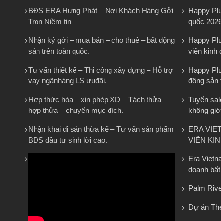
BĐS ERA Hưng Phát – Nơi Khách Hàng Gởi
Happy Plu
Trọn Niềm tin
quốc 202
Nhận ký gởi – mua bán – cho thuê – bất động
Happy Plu
sản trên toàn quốc.
viên kinh
Tư vấn thiết kế – Thi công xây dựng – Hỗ trợ
Happy Plus
vay ngânhàng LS ưuđãi.
động sản 
Hợp thức hóa – xin phép XD – Tách thửa
Tuyển sal
hợp thửa – chuyển mục đích.
không giớ
Nhận khai di sản thừa kế – Tư vấn sản phẩm
ERA VIE
BDS đầu tư sinh lời cao.
VIÊN KI
Era Vietn
doanh bất
Palm Rive
Dự án The