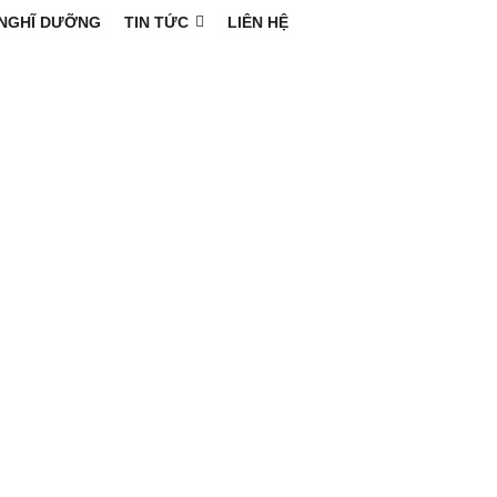
NGHĨ DƯỠNG
TIN TỨC
LIÊN HỆ