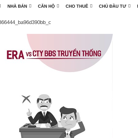
NHÀ BÁN
CĂN HỘ
CHO THUÊ
CHỦ ĐẦU TƯ
866444_ba96d390bb_c