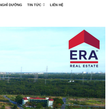
NGHĨ DƯỠNG
TIN TỨC
LIÊN HỆ