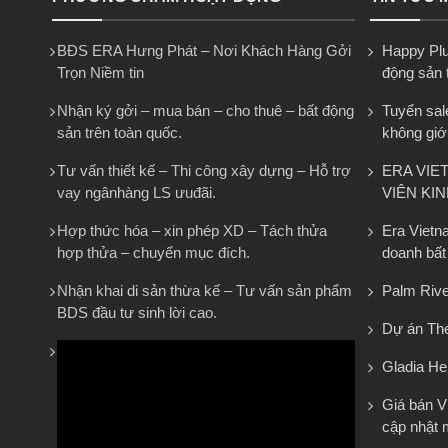
BĐS ERA Hưng Phát – Nơi Khách Hàng Gởi
Happy Plus
Trọn Niềm tin
động sản 
Nhận ký gởi – mua bán – cho thuê – bất động
Tuyển sal
sản trên toàn quốc.
không giớ
Tư vấn thiết kế – Thi công xây dựng – Hỗ trợ
ERA VIE
vay ngânhàng LS ưuđãi.
VIÊN KI
Hợp thức hóa – xin phép XD – Tách thửa
Era Vietn
hợp thửa – chuyển mục đích.
doanh bất
Nhận khai di sản thừa kế – Tư vấn sản phẩm
Palm Rive
BDS đầu tư sinh lời cao.
Dự án The
Gladia He
Giá bán 
cập nhật 