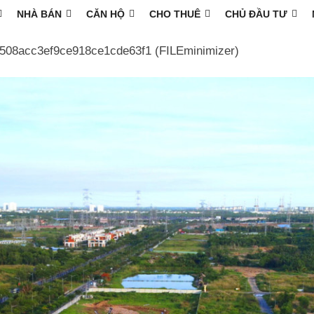
NHÀ BÁN
CĂN HỘ
CHO THUÊ
CHỦ ĐẦU TƯ
08acc3ef9ce918ce1cde63f1 (FILEminimizer)