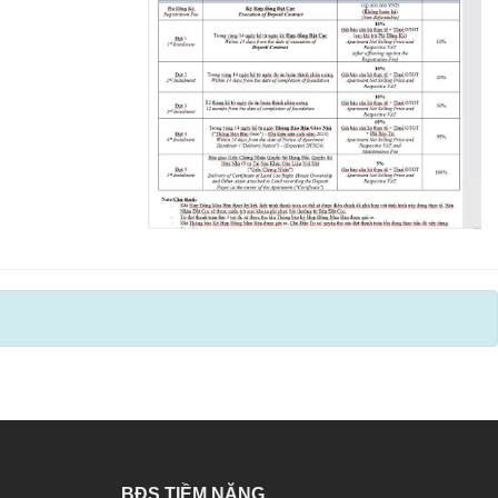
BĐS TIỀM NĂNG