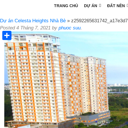
TRANG CHỦ
DỰ ÁN
ĐẤT NỀN
Dự án Celesta Heights Nhà Bè
» z2592265631742_a17e3d75
Posted
4 Tháng 7, 2021
by
phuoc suu
.
Share