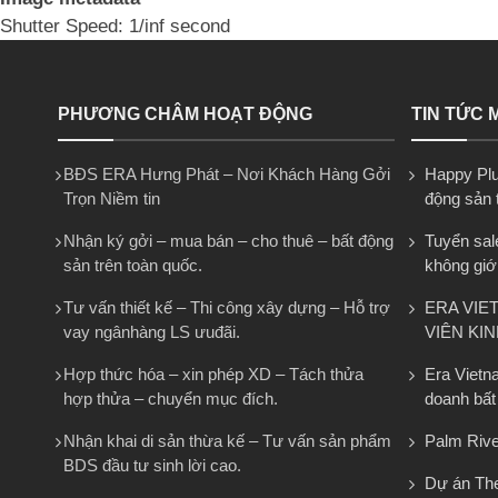
Shutter Speed: 1/inf second
PHƯƠNG CHÂM HOẠT ĐỘNG
TIN TỨC 
BĐS ERA Hưng Phát – Nơi Khách Hàng Gởi
Happy Plus
Trọn Niềm tin
động sản 
Nhận ký gởi – mua bán – cho thuê – bất động
Tuyển sal
sản trên toàn quốc.
không giớ
Tư vấn thiết kế – Thi công xây dựng – Hỗ trợ
ERA VIE
vay ngânhàng LS ưuđãi.
VIÊN KI
Hợp thức hóa – xin phép XD – Tách thửa
Era Vietn
hợp thửa – chuyển mục đích.
doanh bất
Nhận khai di sản thừa kế – Tư vấn sản phẩm
Palm Rive
BDS đầu tư sinh lời cao.
Dự án The