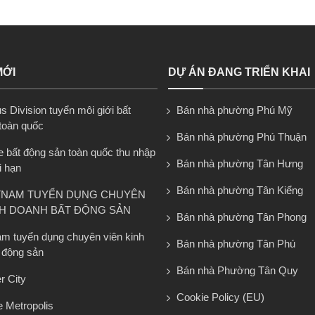
MỚI
DỰ ÁN ĐANG TRIỂN KHAI
 Division tuyển môi giới bất
Bán nhà phường Phú Mỹ
toàn quốc
Bán nhà phường Phú Thuận
e bất động sản toàn quốc thu nhập
Bán nhà phường Tân Hưng
i hạn
Bán nhà phường Tân Kiểng
TNAM TUYỂN DỤNG CHUYÊN
NH DOANH BẤT ĐỘNG SẢN
Bán nhà phường Tân Phong
am tuyển dụng chuyên viên kinh
Bán nhà phường Tân Phú
 động sản
Bán nhà Phường Tân Quy
r City
Cookie Policy (EU)
 Metropolis