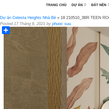
TRANG CHỦ
DỰ ÁN
ĐẤT NỀN
Dự án Celesta Heights Nhà Bè
» 18 210510_3BR TEEN R
Posted
17 Tháng 8, 2021
by
phuoc suu
.
Share