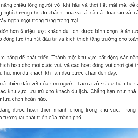
năng chiều lòng người với khí hậu và thời tiết mát mẻ, dễ
g nghỉ dưỡng cho du khách, hoa và tất cả các loại rau và t
tây ngon ngọt trong từng trang trại.
đón hơn 6 triệu lượt khách du lịch, được bình chọn là ấn t
o động lực thu hút đầu tư và kích thích tăng trưởng cho toà
iềm năng để phát triển. Thành một khu vực bất động sản nă
thích hợp cho mọi cuộc vui. và các hoạt động vui chơi giải 
u hút mọi du khách khi lần đầu bước chân đến đây.
 quá nhiều dấu vết của con người. Tạo ra vô số cơ hội cho c
 các khu vực lưu trú cho khách du lịch. Chẳng hạn như nhà 
sự lựa chọn hoàn hảo.
 đang được hoàn thiện nhanh chóng trong khu vực. Trong 
tương lai phát triển của thành phố