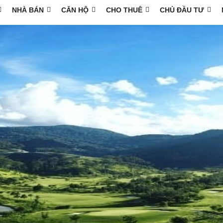
NHÀ BÁN
CĂN HỘ
CHO THUÊ
CHỦ ĐẦU TƯ