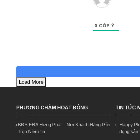
0
GÓP Ý
Load More
PHƯƠNG CHÂM HOẠT ĐỘNG
TIN TỨC 
BĐS ERA Hưng Phát – Nơi Khách Hàng Gởi
Happy Plus
Trọn Niềm tin
động sản 