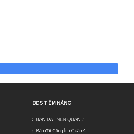
BĐS TIỀM NĂNG
BAN DAT NEN QUAN 7
Bán đất Công Ích Quận 4