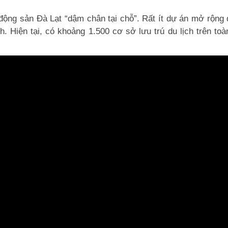
t động sản Đà Lạt “dậm chân tại chỗ”. Rất ít dự án mở rộn
. Hiện tại, có khoảng 1.500 cơ sở lưu trú du lịch trên t