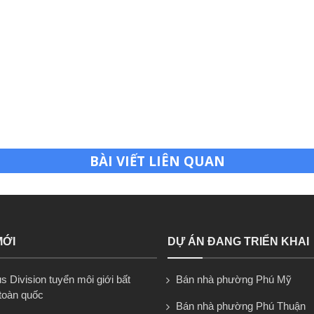
BÀI VIẾT LIÊN QUAN
MỚI
DỰ ÁN ĐANG TRIỂN KHAI
 Division tuyển môi giới bất
Bán nhà phường Phú Mỹ
toàn quốc
Bán nhà phường Phú Thuận