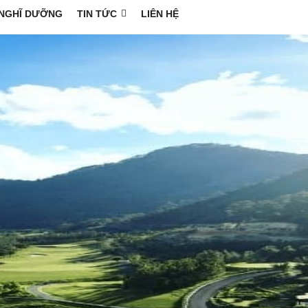
NGHĨ DƯỠNG
TIN TỨC
LIÊN HỆ