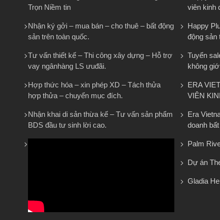
Trọn Niềm tin
viên kinh
Nhận ký gởi – mua bán – cho thuê – bất động
Happy Plus
sản trên toàn quốc.
động sản 
Tư vấn thiết kế – Thi công xây dựng – Hỗ trợ
Tuyển sal
vay ngânhàng LS ưuđãi.
không giớ
Hợp thức hóa – xin phép XD – Tách thửa
ERA VIE
hợp thửa – chuyển mục đích.
VIÊN KI
Nhận khai di sản thừa kế – Tư vấn sản phẩm
Era Vietn
BDS đầu tư sinh lời cao.
doanh bất
Palm Rive
Dự án The
Gladia He