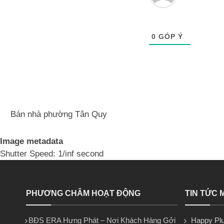
0
GÓP Ý
Bán nhà phường Tân Quy
Image metadata
Shutter Speed: 1/inf second
PHƯƠNG CHÂM HOẠT ĐỘNG
TIN TỨC 
BĐS ERA Hưng Phát – Nơi Khách Hàng Gởi
Happy Plu