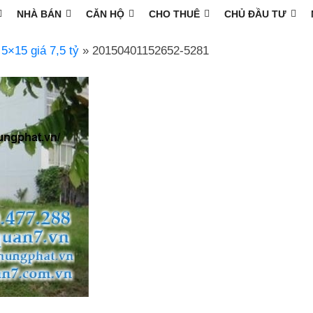
NHÀ BÁN
CĂN HỘ
CHO THUÊ
CHỦ ĐẦU TƯ
15 giá 7,5 tỷ
» 20150401152652-5281