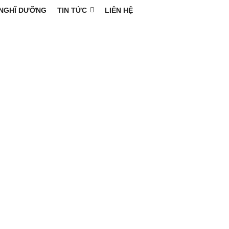
NGHĨ DƯỠNG
TIN TỨC
LIÊN HỆ