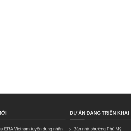
MỚI
DỰ ÁN ĐANG TRIỂN KHAI
s ERA Vietnam tuyển dụng nhân
Bán nhà phường Phú Mỹ