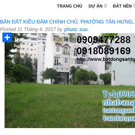
TRANG CHỦ
DỰ ÁN
ĐẤT NỀN
BÁN ĐẤT KIỀU ĐÀM CHÍNH CHỦ, PHƯỜNG TÂN HƯNG, 5×
Posted
11 Tháng 4, 2017
by
phuoc suu
.
Share