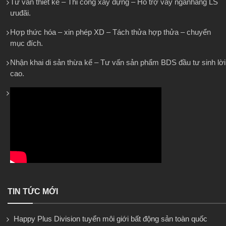
Tư vấn thiết kế – Thi công xây dựng – Hỗ trợ vay ngânhàng LS
ưuđãi.
Hợp thức hóa – xin phép XD – Tách thửa hợp thửa – chuyển
mục đích.
Nhận khai di sản thừa kế – Tư vấn sản phẩm BDS đầu tư sinh lời
cao.
TIN TỨC MỚI
Happy Plus Division tuyển môi giới bất động sản toàn quốc