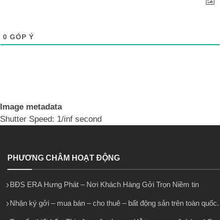
0
GÓP Ý
Image metadata
Shutter Speed: 1/inf second
PHƯƠNG CHÂM HOẠT ĐỘNG
BĐS ERA Hưng Phát – Nơi Khách Hàng Gởi Trọn Niềm tin
Nhận ký gởi – mua bán – cho thuê – bất động sản trên toàn quốc.