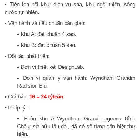
▪️ Tiện ích nội khu: dịch vụ spa, khu ngồi thiền, sông
nước tự nhiên.
▪️ Vận hành và tiêu chuẩn bàn giao:
▪️ Khu A: đạt chuẩn 4 sao.
▪️ Khu B: đạt chuẩn 5 sao.
▪️ Đối tác phát triển:
▪️ Đơn vị thiết kế: DesignLab.
▪️ Đơn vị quản lý vận hành: Wyndham Grandm
Radision Blu.
▪️ Giá bán:
16 – 24 tỷ/căn.
▪️ Pháp lý :
▪️ Phân khu A Wyndham Grand Lagoona Bình
Châu: sở hữu lâu dài, đã có sổ từng căn biệt thự
biển.