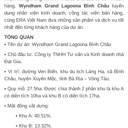
hàng.
Wyndham Grand Lagoona Bình Châu
tuyển
dụng nhân viên kinh doanh, cộng tác viên bán hàng,
cùng ERA Việt Nam đưa những sản phẩm và dịch vụ tốt
nhất đến từng khách hàng của dự án.
TỔNG QUAN
▪️ Tên dự án: Wyndham Grand Lagoona Bình Châu
▪️ Chủ đầu tư: Công ty TNHH Tư vấn và Kinh doanh nhà
Đạt Gia.
▪️ Vị trí: đường Ven Biển, khu du lịch Láng Hạ, xã Bình
Châu, huyện Xuyên Mộc, tỉnh Bà Rịa – Vũng Tàu.
▪️ Quy mô: 27.5ha. Được chia thành 2 phân khu là khu A
có diện tích 10ha và khu B có diện tích 17ha.
▪️ Mật động xât dựng:
▪️ Khu A: 40.51%.
▪️ Khu B: 13.32%.