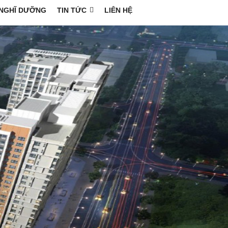
NGHĨ DƯỠNG
TIN TỨC
LIÊN HỆ