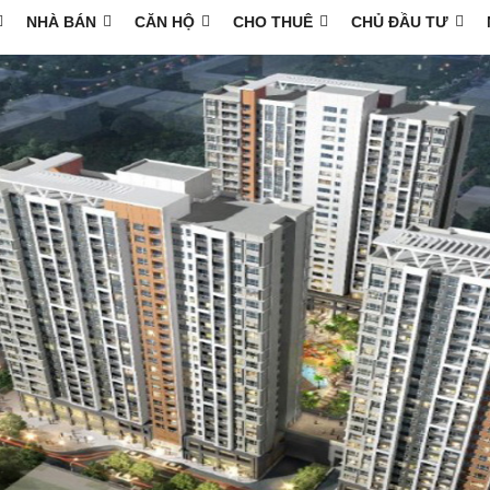
NHÀ BÁN
CĂN HỘ
CHO THUÊ
CHỦ ĐẦU TƯ