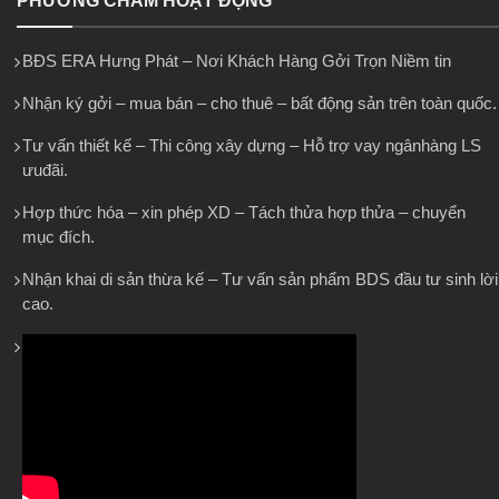
PHƯƠNG CHÂM HOẠT ĐỘNG
BĐS ERA Hưng Phát – Nơi Khách Hàng Gởi Trọn Niềm tin
Nhận ký gởi – mua bán – cho thuê – bất động sản trên toàn quốc.
Tư vấn thiết kế – Thi công xây dựng – Hỗ trợ vay ngânhàng LS
ưuđãi.
Hợp thức hóa – xin phép XD – Tách thửa hợp thửa – chuyển
mục đích.
Nhận khai di sản thừa kế – Tư vấn sản phẩm BDS đầu tư sinh lời
cao.