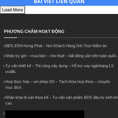
BÀI VIẾT LIÊN QUAN
Load More
PHƯƠNG CHÂM HOẠT ĐỘNG
BĐS ERA Hưng Phát – Nơi Khách Hàng Gởi Trọn Niềm tin
Nhận ký gởi – mua bán – cho thuê – bất động sản trên toàn quốc.
Tư vấn thiết kế – Thi công xây dựng – Hỗ trợ vay ngânhàng LS
ưuđãi.
Hợp thức hóa – xin phép XD – Tách thửa hợp thửa – chuyển
mục đích.
Nhận khai di sản thừa kế – Tư vấn sản phẩm BDS đầu tư sinh lời
cao.