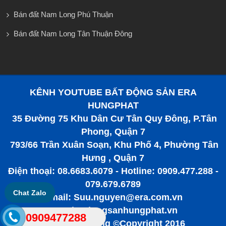
Bán đất Nam Long Phú Thuận
Bán đất Nam Long Tân Thuận Đông
KÊNH YOUTUBE BẤT ĐỘNG SẢN ERA
HUNGPHAT
35 Đường 75 Khu Dân Cư Tân Quy Đông, P.Tân
Phong, Quận 7
793/66 Trần Xuân Soạn, Khu Phố 4, Phường Tân
Hưng , Quận 7
Điện thoại: 08.6683.6079 - Hotline: 0909.477.288 -
079.679.6789
Chat Zalo
Email: Suu.nguyen@era.com.vn
www.batdongsanhungphat.vn
0909477288
Bất động sản tiềm năng ©Copyright 2016