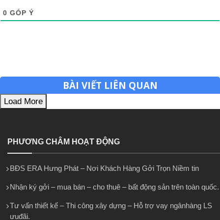
0
GÓP Ý
BÀI VIẾT LIÊN QUAN
Load More
PHƯƠNG CHÂM HOẠT ĐỘNG
BĐS ERA Hưng Phát – Nơi Khách Hàng Gởi Trọn Niềm tin
Nhận ký gởi – mua bán – cho thuê – bất động sản trên toàn quốc.
Tư vấn thiết kế – Thi công xây dựng – Hỗ trợ vay ngânhàng LS
ưuđãi.