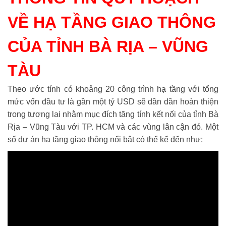
VỀ HẠ TẦNG GIAO THÔNG
CỦA TỈNH BÀ RỊA – VŨNG
TÀU
Theo ước tính có khoảng 20 công trình hạ tầng với tổng
mức vốn đầu tư là gần một tỷ USD sẽ dần dần hoàn thiện
trong tương lai nhằm mục đích tăng tính kết nối của tỉnh Bà
Rịa – Vũng Tàu với TP. HCM và các vùng lân cận đó. Một
số dự án hạ tầng giao thông nổi bật có thể kể đến như: