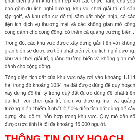
phát triển thành khu hỗn hợp với các chức năng chủ yếu
bao gồm du lịch nghỉ dưỡng, khu vui chơi giải trí, có sân
tập golf, và khu dân cư đô thị sầm uất nhộn nhịp, có các
tiện ích dịch vụ thương mại và các không gian mở công
cộng dành cho cộng đồng, có thêm cả quảng trường biển .
Trong đó, các khu vực được xây dựng gắn liền với không
gian biển sẽ được ưu tiên phát triển về du lịch nghỉ dưỡng,
khu vui chơi giải trí, quảng trường biển và không gian mở
dành cho cộng đồng.
Tổng diện tích đất của khu vực này rơi vào khoảng 1.114
ha, trong đó khoảng 1034 ha đất được dùng để quy hoạch
xây dựng đô thị, tỷ trọng quỹ đất được dùng để phát triển
du lịch vui chơi giải trí, dịch vụ thương mại và quảng
trường biển chiếm ít nhất là 50% diện tích đất dùng để xây
dựng khu đô thị hỗn hợp trong khu vực. Quy mô dân số
được ước tính là tối đa khoảng 45,000 người.
THÔNG TIN QUY HOẠCH