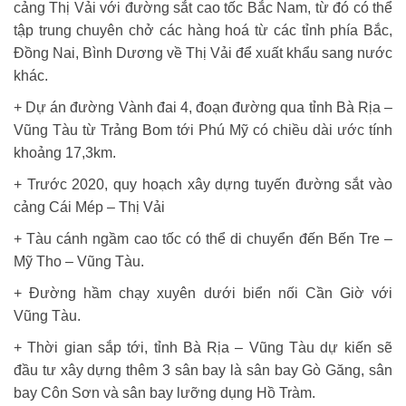
cảng Thị Vải với đường sắt cao tốc Bắc Nam, từ đó có thể
tập trung chuyên chở các hàng hoá từ các tỉnh phía Bắc,
Đồng Nai, Bình Dương về Thị Vải để xuất khẩu sang nước
khác.
+ Dự án đường Vành đai 4, đoạn đường qua tỉnh Bà Rịa –
Vũng Tàu từ Trảng Bom tới Phú Mỹ có chiều dài ước tính
khoảng 17,3km.
+ Trước 2020, quy hoạch xây dựng tuyến đường sắt vào
cảng Cái Mép – Thị Vải
+ Tàu cánh ngầm cao tốc có thể di chuyển đến Bến Tre –
Mỹ Tho – Vũng Tàu.
+ Đường hầm chạy xuyên dưới biển nối Cần Giờ với
Vũng Tàu.
+ Thời gian sắp tới, tỉnh Bà Rịa – Vũng Tàu dự kiến sẽ
đầu tư xây dựng thêm 3 sân bay là sân bay Gò Găng, sân
bay Côn Sơn và sân bay lưỡng dụng Hồ Tràm.