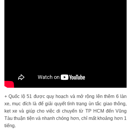
+ Quốc lộ 51 được quy hoạch và mở rộng lên thêm 6 làn
xe, mục đích là để giải quyết tình trạng ùn tắc giao thông,
kẹt xe và giúp cho việc di chuyển từ TP HCM đến Vũng
Tàu thuận tiện và nhanh chóng hơn, chỉ mất khoảng hơn 1
tiếng.