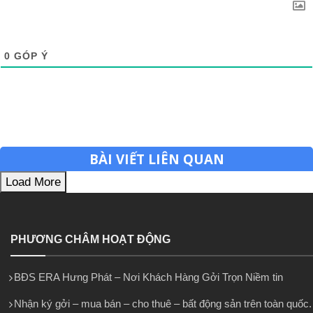
0
GÓP Ý
BÀI VIẾT LIÊN QUAN
Load More
PHƯƠNG CHÂM HOẠT ĐỘNG
BĐS ERA Hưng Phát – Nơi Khách Hàng Gởi Trọn Niềm tin
Nhận ký gởi – mua bán – cho thuê – bất động sản trên toàn quốc.