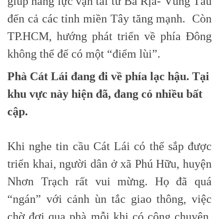
giúp năng lực vận tải từ Bà Rịa- Vũng Tàu
đến cả các tỉnh miền Tây tăng mạnh. Còn
TP.HCM, hướng phát triển về phía Đông
không thể để có một “điểm lùi”.
Phà Cát Lái đang đi về phía lạc hậu. Tại
khu vực này hiện đã, đang có nhiều bất
cập.
Khi nghe tin cầu Cát Lái có thể sắp được
triển khai, người dân ở xã Phú Hữu, huyện
Nhơn Trạch rất vui mừng. Họ đã quá
“ngán” với cảnh ùn tắc giao thông, việc
chờ đợi qua phà mỗi khi có công chuyện,