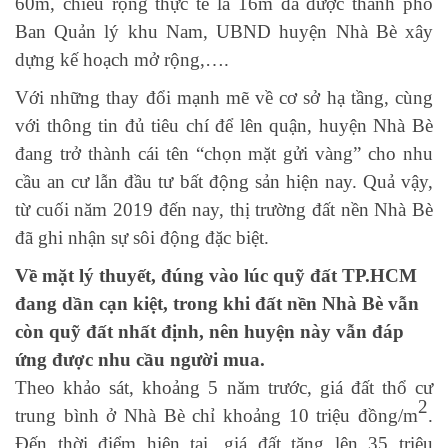
60m, chiều rộng thực tế là 16m đã được thành phố
Ban Quản lý khu Nam, UBND huyện Nhà Bè xây
dựng kế hoạch mở rộng,….
Với những thay đổi mạnh mẽ về cơ sở hạ tầng, cùng
với thông tin đủ tiêu chí để lên quận, huyện Nhà Bè
đang trở thành cái tên “chọn mặt gửi vàng” cho nhu
cầu an cư lẫn đầu tư bất động sản hiện nay. Quả vậy,
từ cuối năm 2019 đến nay, thị trường đất nền Nhà Bè
đã ghi nhận sự sôi động đặc biệt.
Về mặt lý thuyết, đúng vào lúc quỹ đất TP.HCM
đang dần cạn kiệt, trong khi đất nền Nhà Bè vẫn
còn quỹ đất nhất định, nên huyện này vẫn đáp
ứng được nhu cầu người mua.
Theo khảo sát, khoảng 5 năm trước, giá đất thổ cư
2
trung bình ở Nhà Bè chỉ khoảng 10 triệu đồng/m
.
Đến thời điểm hiện tại, giá đất tăng lên 35 triệu