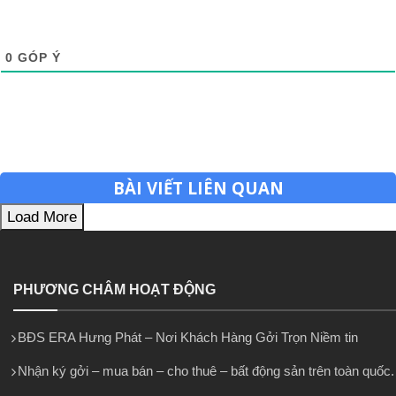
0
GÓP Ý
BÀI VIẾT LIÊN QUAN
Load More
PHƯƠNG CHÂM HOẠT ĐỘNG
BĐS ERA Hưng Phát – Nơi Khách Hàng Gởi Trọn Niềm tin
Nhận ký gởi – mua bán – cho thuê – bất động sản trên toàn quốc.