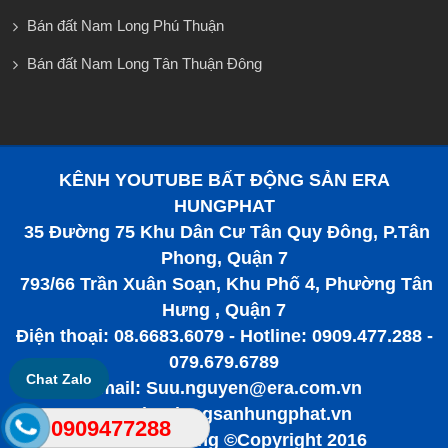
Bán đất Nam Long Phú Thuận
Bán đất Nam Long Tân Thuận Đông
KÊNH YOUTUBE BẤT ĐỘNG SẢN ERA
HUNGPHAT
35 Đường 75 Khu Dân Cư Tân Quy Đông, P.Tân
Phong, Quận 7
793/66 Trần Xuân Soạn, Khu Phố 4, Phường Tân
Hưng , Quận 7
Điện thoại: 08.6683.6079 - Hotline: 0909.477.288 -
079.679.6789
Chat Zalo
Email: Suu.nguyen@era.com.vn
www.batdongsanhungphat.vn
0909477288
Bất động sản tiềm năng ©Copyright 2016