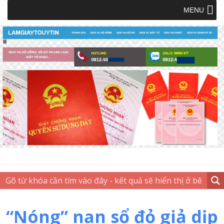
MENU
“Nóng” nạn sổ đỏ giả dịp