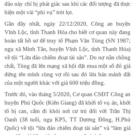
đảo này chỉ bị phát giác sau khi các đối tượng đã thực
hiện một vài “phi vụ” trót lọt.
Gần đây nhất, ngày 22/12/2020, Công an huyện
Vĩnh Lộc, tỉnh Thanh Hóa cho biết cơ quan này đang
hoàn tất hồ sơ để truy tố Phạm Văn Tùng (SN 1987;
ngụ xã Minh Tân, huyện Vĩnh Lộc, tỉnh Thanh Hóa)
về tội “Lừa đảo chiếm đoạt tài sản”. Do nợ nần chồng
chất, Tùng đã lên mạng xã hội đặt mua một sổ đỏ giả
đứng tên mình cùng vợ rồi sau đó lừa bán mảnh đất
của một người khác với giá 600 triệu đồng.
Trước đó, vào tháng 5/2020, Cơ quan CSĐT Công an
huyện Phú Quốc (Kiên Giang) đã khởi tố vụ án, khởi
tố bị can, cấm đi khỏi nơi cư trú đối với Trần Thị
Oanh (38 tuổi, ngụ KP5, TT Dương Đông, H.Phú
Quốc) về tội “lừa đảo chiếm đoạt tài sản” và “làm giả