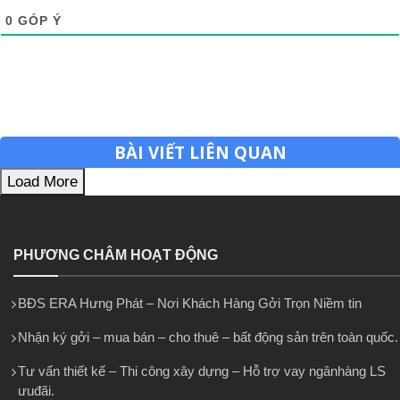
0
GÓP Ý
BÀI VIẾT LIÊN QUAN
Load More
PHƯƠNG CHÂM HOẠT ĐỘNG
BĐS ERA Hưng Phát – Nơi Khách Hàng Gởi Trọn Niềm tin
Nhận ký gởi – mua bán – cho thuê – bất động sản trên toàn quốc.
Tư vấn thiết kế – Thi công xây dựng – Hỗ trợ vay ngânhàng LS
ưuđãi.