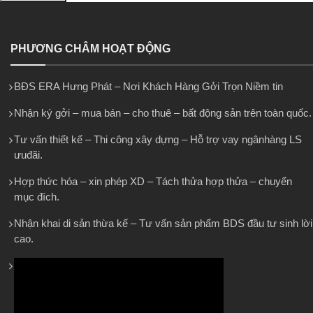
PHƯƠNG CHÂM HOẠT ĐỘNG
BĐS ERA Hưng Phát – Nơi Khách Hàng Gởi Trọn Niềm tin
Nhận ký gởi – mua bán – cho thuê – bất động sản trên toàn quốc.
Tư vấn thiết kế – Thi công xây dựng – Hỗ trợ vay ngânhàng LS
ưuđãi.
Hợp thức hóa – xin phép XD – Tách thửa hợp thửa – chuyển
mục đích.
Nhận khai di sản thừa kế – Tư vấn sản phẩm BDS đầu tư sinh lời
cao.