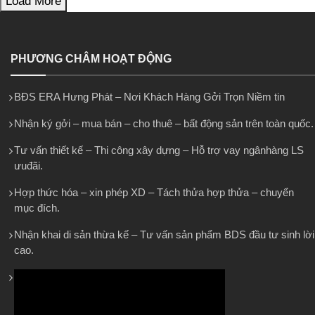
Load More
PHƯƠNG CHÂM HOẠT ĐỘNG
BĐS ERA Hưng Phát – Nơi Khách Hàng Gởi Trọn Niềm tin
Nhận ký gởi – mua bán – cho thuê – bất động sản trên toàn quốc.
Tư vấn thiết kế – Thi công xây dựng – Hỗ trợ vay ngânhàng LS
ưuđãi.
Hợp thức hóa – xin phép XD – Tách thửa hợp thửa – chuyển
mục đích.
Nhận khai di sản thừa kế – Tư vấn sản phẩm BDS đầu tư sinh lời
cao.