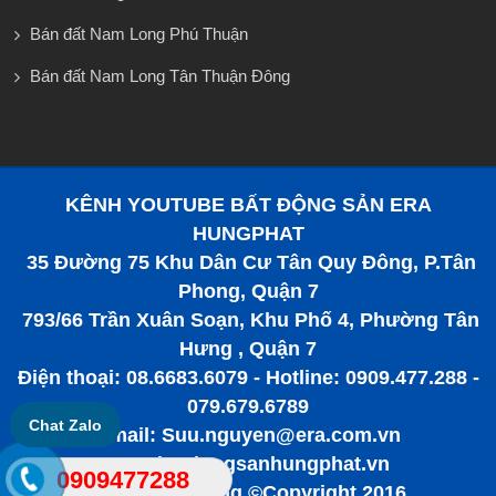
Bán đất Nam Long Phú Thuận
Bán đất Nam Long Tân Thuận Đông
KÊNH YOUTUBE BẤT ĐỘNG SẢN ERA
HUNGPHAT
35 Đường 75 Khu Dân Cư Tân Quy Đông, P.Tân
Phong, Quận 7
793/66 Trần Xuân Soạn, Khu Phố 4, Phường Tân
Hưng , Quận 7
Điện thoại: 08.6683.6079 - Hotline: 0909.477.288 -
079.679.6789
Chat Zalo
Email: Suu.nguyen@era.com.vn
www.batdongsanhungphat.vn
0909477288
Bất động sản tiềm năng ©Copyright 2016