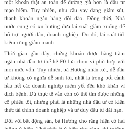
một khoản thật an toàn để dưỡng già hơn là đầu tư
mạo hiểm. Tuy nhiên, nhu cầu vay đang giảm sút,
thanh khoản ngân hàng dồi dào. Đồng thời, Nhà
nước cũng có xu hướng đưa lãi suất giảm xuống để
hỗ trợ người dân, doanh nghiệp. Do đó, lãi suât tiết
kiệm cũng giảm mạnh.
Thời gian gần đây, chứng khoán được hàng trăm
ngàn nhà đầu tư thế hệ F0 lựa chọn vì phù hợp với
mọi mức vốn. Tuy nhiên, bà Hương nhận xét, dễ đầu
tư không có nghĩa dễ sinh lời, nhất là trong bối cảnh
hầu hết các doanh nghiệp niêm yết đều khó khăn vì
dịch bệnh. Dù thực tế vẫn còn có thể tìm được những
cổ phiếu tốt, nhưng phải là những nhà đầu tư có kiến
thức tài chính doanh nghiệp và tư duy đầu tư dài hạn.
Đối với bất động sản, bà Hương cho rằng hiện có hai
luồng ý kiến. Thứ nhất là ý kiến cho rằng, thị trường