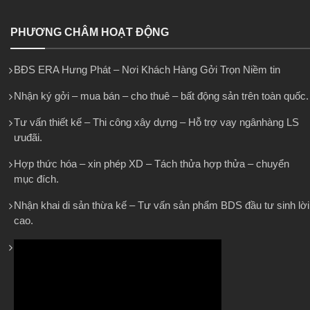
PHƯƠNG CHÂM HOẠT ĐỘNG
BĐS ERA Hưng Phát – Nơi Khách Hàng Gởi Trọn Niềm tin
Nhận ký gởi – mua bán – cho thuê – bất động sản trên toàn quốc.
Tư vấn thiết kế – Thi công xây dựng – Hỗ trợ vay ngânhàng LS
ưuđãi.
Hợp thức hóa – xin phép XD – Tách thửa hợp thửa – chuyển
mục đích.
Nhận khai di sản thừa kế – Tư vấn sản phẩm BDS đầu tư sinh lời
cao.