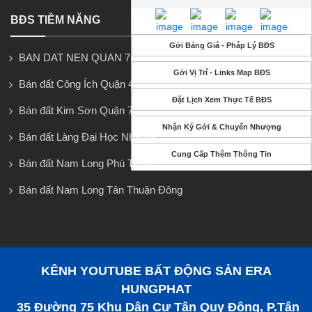
BĐS TIỀM NĂNG
Gởi Bảng Giá - Pháp Lý BĐS
BAN DAT NEN QUAN 7
Gởi Vị Trí - Links Map BĐS
Bán đất Công Ích Quận 4
Đặt Lịch Xem Thực Tế BĐS
Bán đất Kim Sơn Quận 7
Nhận Ký Gởi & Chuyển Nhượng
Bán đất Làng Đại Học Nhà Bè
Cung Cấp Thêm Thông Tin
Bán đất Nam Long Phú Thuận
Bán đất Nam Long Tân Thuận Đông
KÊNH YOUTUBE BẤT ĐỘNG SẢN ERA
HUNGPHAT
35 Đường 75 Khu Dân Cư Tân Quy Đông, P.Tân