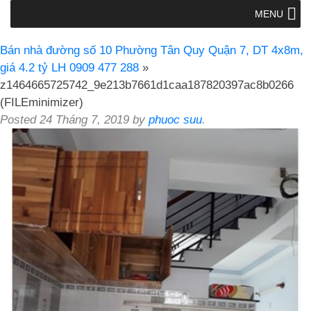
MENU
Bán nhà đường số 10 Phường Tân Quy Quận 7, DT 4x8m,
giá 4.2 tỷ LH 0909 477 288
»
z1464665725742_9e213b7661d1caa187820397ac8b0266
(FILEminimizer)
Posted
24 Tháng 7, 2019
by
phuoc suu
.