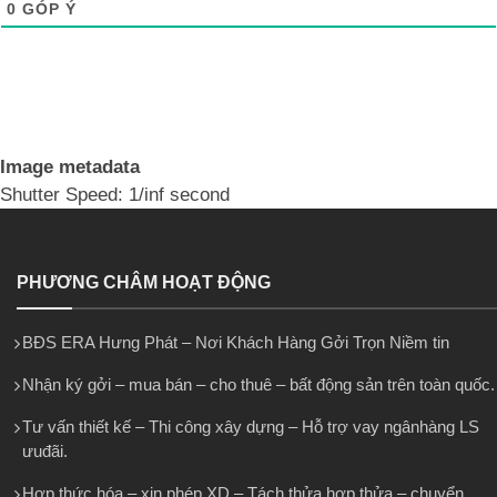
0
GÓP Ý
Image metadata
Shutter Speed: 1/inf second
PHƯƠNG CHÂM HOẠT ĐỘNG
BĐS ERA Hưng Phát – Nơi Khách Hàng Gởi Trọn Niềm tin
Nhận ký gởi – mua bán – cho thuê – bất động sản trên toàn quốc.
Tư vấn thiết kế – Thi công xây dựng – Hỗ trợ vay ngânhàng LS
ưuđãi.
Hợp thức hóa – xin phép XD – Tách thửa hợp thửa – chuyển